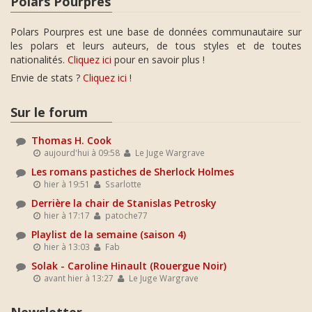
Polars Pourpres
Polars Pourpres est une base de données communautaire sur
les polars et leurs auteurs, de tous styles et de toutes
nationalités.
Cliquez ici
pour en savoir plus !
Envie de stats ?
Cliquez ici
!
Sur le forum
Thomas H. Cook
aujourd'hui à 09:58
Le Juge Wargrave
Les romans pastiches de Sherlock Holmes
hier à 19:51
Ssarlotte
Derrière la chair de Stanislas Petrosky
hier à 17:17
patoche77
Playlist de la semaine (saison 4)
hier à 13:03
Fab
Solak - Caroline Hinault (Rouergue Noir)
avant hier à 13:27
Le Juge Wargrave