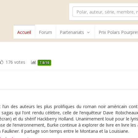
Accueil
Forum
Partenariats
Prix Polars Pourpre
176 votes
7.8/10
l’un des auteurs les plus prolifiques du roman noir américain cont
es sagas qui l’ont rendu célèbre, celle de l’enquêteur Dave Robichea
’écran) et du shérif Hackberry Holland. Unanimement loué pour le lyris
e de l’environnement, Burke continue à explorer de livre en livre le
 à Faulkner. Il partage son temps entre le Montana et la Louisiane.