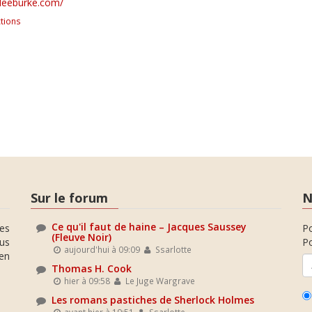
leeburke.com/
tions
Sur le forum
N
Ce qu'il faut de haine – Jacques Saussey
es
P
(Fleuve Noir)
ous
Po
aujourd'hui à 09:09
Ssarlotte
en
Thomas H. Cook
hier à 09:58
Le Juge Wargrave
Les romans pastiches de Sherlock Holmes
avant hier à 19:51
Ssarlotte