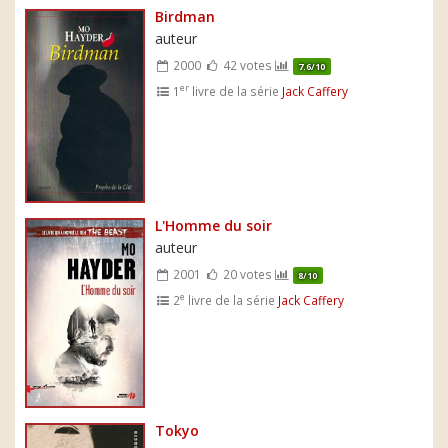
Birdman
auteur
2000
42 votes
7.6/10
er
1
livre de la série
Jack Caffery
L'Homme du soir
auteur
2001
20 votes
8/10
e
2
livre de la série
Jack Caffery
Tokyo