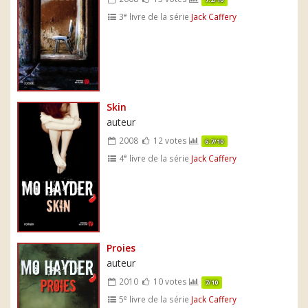
e
3
livre de la série
Jack Caffery
Skin
auteur
2008
12 votes
6.7/10
e
4
livre de la série
Jack Caffery
Proies
auteur
2010
10 votes
7/10
e
5
livre de la série
Jack Caffery