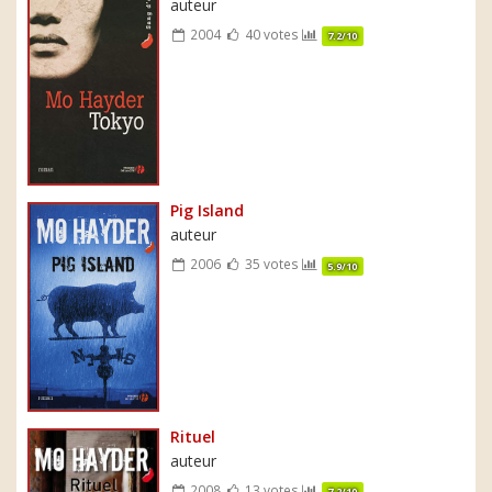
auteur
2004
40 votes
7.2/10
Pig Island
auteur
2006
35 votes
5.9/10
Rituel
auteur
2008
13 votes
7.2/10