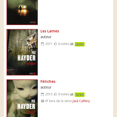
Les Lames
auteur
2011
6 votes
6.8/10
Fétiches
auteur
2013
9 votes
7.4/10
e
6
livre de la série
Jack Caffery