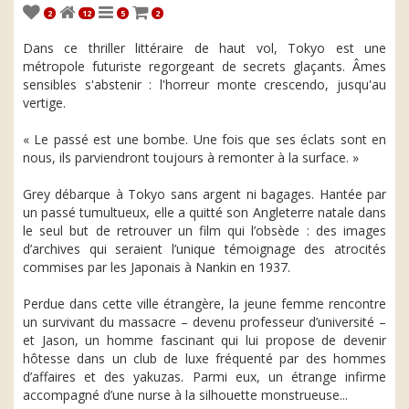
2
12
5
2
Dans ce thriller littéraire de haut vol, Tokyo est une
métropole futuriste regorgeant de secrets glaçants. Âmes
sensibles s'abstenir : l'horreur monte crescendo, jusqu'au
vertige.
« Le passé est une bombe. Une fois que ses éclats sont en
nous, ils parviendront toujours à remonter à la surface. »
Grey débarque à Tokyo sans argent ni bagages. Hantée par
un passé tumultueux, elle a quitté son Angleterre natale dans
le seul but de retrouver un film qui l’obsède : des images
d’archives qui seraient l’unique témoignage des atrocités
commises par les Japonais à Nankin en 1937.
Perdue dans cette ville étrangère, la jeune femme rencontre
un survivant du massacre – devenu professeur d’université –
et Jason, un homme fascinant qui lui propose de devenir
hôtesse dans un club de luxe fréquenté par des hommes
d’affaires et des yakuzas. Parmi eux, un étrange infirme
accompagné d’une nurse à la silhouette monstrueuse...