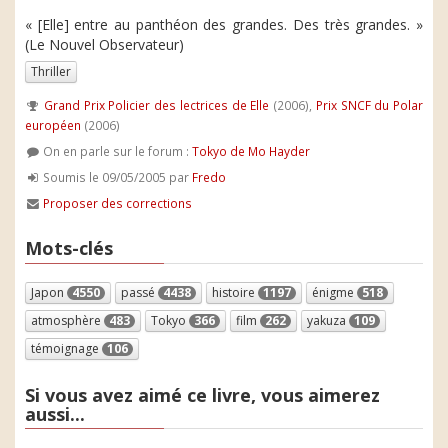
« [Elle] entre au panthéon des grandes. Des très grandes. »
(Le Nouvel Observateur)
Thriller
Grand Prix Policier des lectrices de Elle
(2006),
Prix SNCF du Polar
européen
(2006)
On en parle sur le forum :
Tokyo de Mo Hayder
Soumis le 09/05/2005 par
Fredo
Proposer des corrections
Mots-clés
Japon
4550
passé
4438
histoire
1197
énigme
518
atmosphère
483
Tokyo
366
film
262
yakuza
109
témoignage
106
Si vous avez aimé ce livre, vous aimerez
aussi...