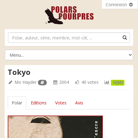
Connexion
Tokyo
Mo Hayder
2004
40 votes
7.2/10
Polar
Editions
Votes
Avis