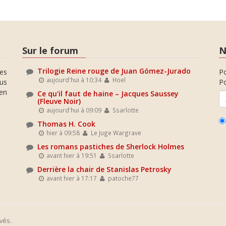
Sur le forum
N
Trilogie Reine rouge de Juan Gómez-Jurado
es
P
aujourd'hui à 10:34
Hoel
ous
Po
en
Ce qu'il faut de haine – Jacques Saussey
(Fleuve Noir)
aujourd'hui à 09:09
Ssarlotte
Thomas H. Cook
hier à 09:58
Le Juge Wargrave
Les romans pastiches de Sherlock Holmes
avant hier à 19:51
Ssarlotte
Derrière la chair de Stanislas Petrosky
avant hier à 17:17
patoche77
vés.