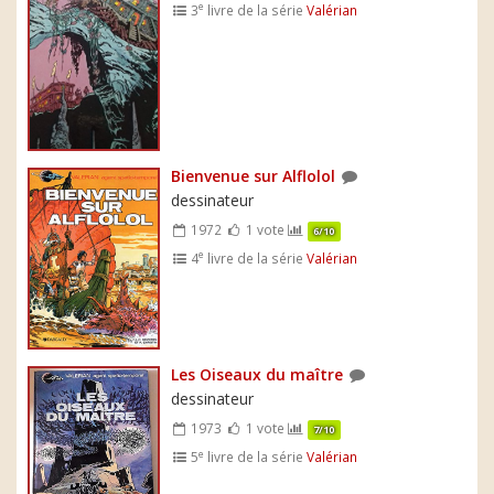
e
3
livre de la série
Valérian
Bienvenue sur Alflolol
dessinateur
1972
1 vote
6/10
e
4
livre de la série
Valérian
Les Oiseaux du maître
dessinateur
1973
1 vote
7/10
e
5
livre de la série
Valérian