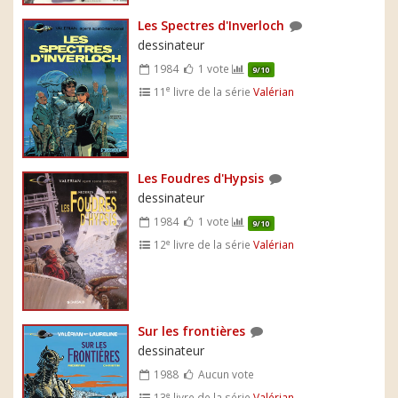
Les Spectres d'Inverloch
dessinateur
1984
1 vote
9/10
e
11
livre de la série
Valérian
Les Foudres d'Hypsis
dessinateur
1984
1 vote
9/10
e
12
livre de la série
Valérian
Sur les frontières
dessinateur
1988
Aucun vote
e
13
livre de la série
Valérian