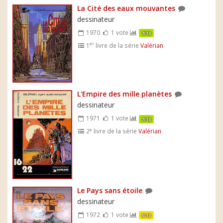
La Cité des eaux mouvantes
dessinateur
1970
1 vote
7/10
er
1
livre de la série
Valérian
L'Empire des mille planètes
dessinateur
1971
1 vote
7/10
e
2
livre de la série
Valérian
Le Pays sans étoile
dessinateur
1972
1 vote
5/10