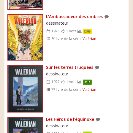
L'Ambassadeur des ombres
dessinateur
1975
1 vote
5/10
e
6
livre de la série
Valérian
Sur les terres truquées
dessinateur
1977
1 vote
8/10
e
7
livre de la série
Valérian
Les Héros de l'équinoxe
dessinateur