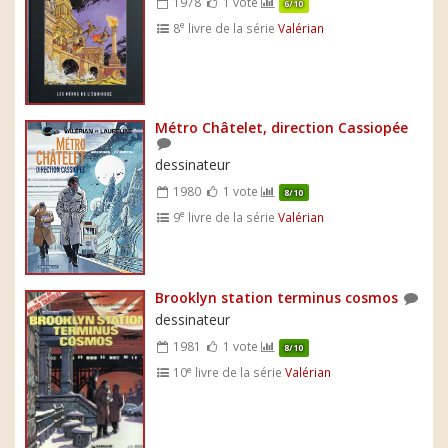
1978
1 vote
6/10
e
8
livre de la série
Valérian
Métro Châtelet, direction Cassiopée
dessinateur
1980
1 vote
8/10
e
9
livre de la série
Valérian
Brooklyn station terminus cosmos
dessinateur
1981
1 vote
8/10
e
10
livre de la série
Valérian