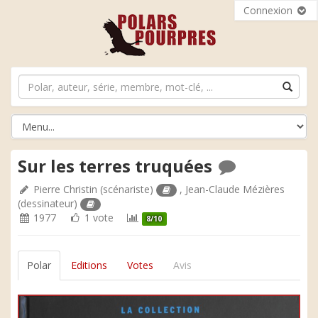
Connexion
Sur les terres truquées
Pierre Christin
(scénariste)
,
Jean-Claude Mézières
(dessinateur)
1977
1 vote
8/10
Polar
Editions
Votes
Avis