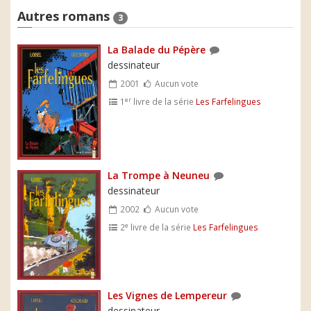
Autres romans
3
La Balade du Pépère
dessinateur
2001
Aucun vote
er
1
livre de la série
Les Farfelingues
La Trompe à Neuneu
dessinateur
2002
Aucun vote
e
2
livre de la série
Les Farfelingues
Les Vignes de Lempereur
dessinateur