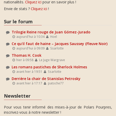
nationalités.
Cliquez ici
pour en savoir plus !
Envie de stats ?
Cliquez ici
!
Sur le forum
Trilogie Reine rouge de Juan Gómez-Jurado
aujourd'hui à 10:34
Hoel
Ce qu'il faut de haine – Jacques Saussey (Fleuve Noir)
aujourd'hui à 09:09
Ssarlotte
Thomas H. Cook
hier à 09:58
Le Juge Wargrave
Les romans pastiches de Sherlock Holmes
avant hier à 19:51
Ssarlotte
Derrière la chair de Stanislas Petrosky
avant hier à 17:17
patoche77
Newsletter
Pour vous tenir informé des mises-à-jour de Polars Pourpres,
inscrivez-vous à notre newsletter !