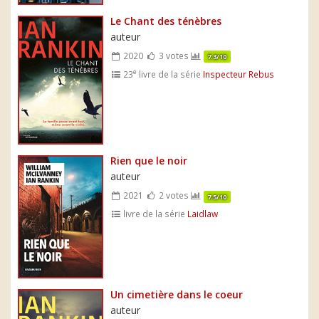
Le Chant des ténèbres
auteur
2020
3 votes
7.3/10
e
23
livre de la série
Inspecteur Rebus
Rien que le noir
auteur
2021
2 votes
7.5/10
livre de la série
Laidlaw
Un cimetière dans le coeur
auteur