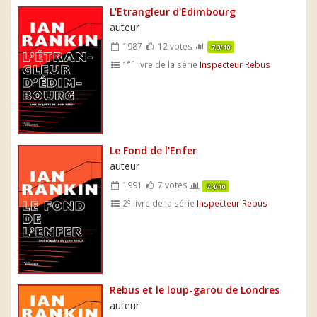
L'Etrangleur d'Edimbourg
auteur
1987
12 votes
7.3/10
er
1
livre de la série
Inspecteur Rebus
Le Fond de l'Enfer
auteur
1991
7 votes
7.4/10
e
2
livre de la série
Inspecteur Rebus
Rebus et le loup-garou de Londres
auteur