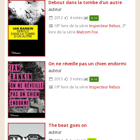
Debout dans la tombe d'un autre
auteur
2012
4 votes
9/10
e
e
18
livre de la série
Inspecteur Rebus
, 3
livre de la série
Malcom Fox
On ne réveille pas un chien endormi
auteur
2013
3 votes
9/10
e
19
livre de la série
Inspecteur Rebus
The beat goes on
auteur