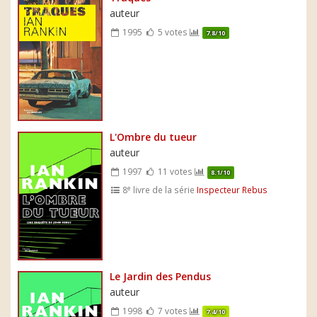
auteur
1995
5 votes
7.8/10
L'Ombre du tueur
auteur
1997
11 votes
8.1/10
e
8
livre de la série
Inspecteur Rebus
Le Jardin des Pendus
auteur
1998
7 votes
7.4/10