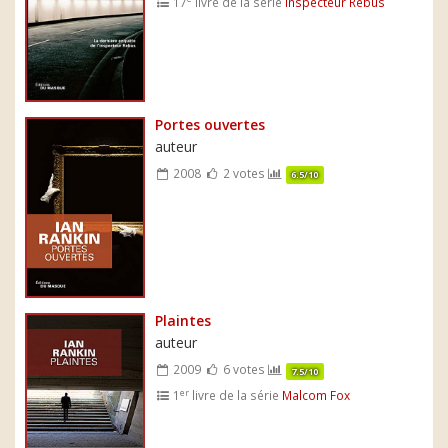
17
livre de la série
Inspecteur Rebus
Portes ouvertes
auteur
2008
2 votes
6.5/10
Plaintes
auteur
2009
6 votes
7.5/10
er
1
livre de la série
Malcom Fox