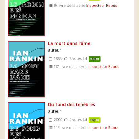
e
9
livre de la série
Inspecteur Rebus
La mort dans l'âme
auteur
1999
7 votes
8.9/10
e
10
livre de la série
Inspecteur Rebus
Du fond des ténèbres
auteur
2000
4 votes
7.3/10
e
11
livre de la série
Inspecteur Rebus