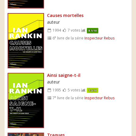
Causes mortelles
auteur
1994
7 votes
8.1/10
e
6
livre de la série
Inspecteur Rebus
Ainsi saigne-t-il
auteur
1995
5 votes
7.2/10
e
7
livre de la série
Inspecteur Rebus
Traques