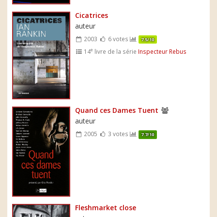
Cicatrices
auteur
2003
6 votes
7.5/10
e
14
livre de la série
Inspecteur Rebus
Quand ces Dames Tuent
auteur
2005
3 votes
7.7/10
Fleshmarket close