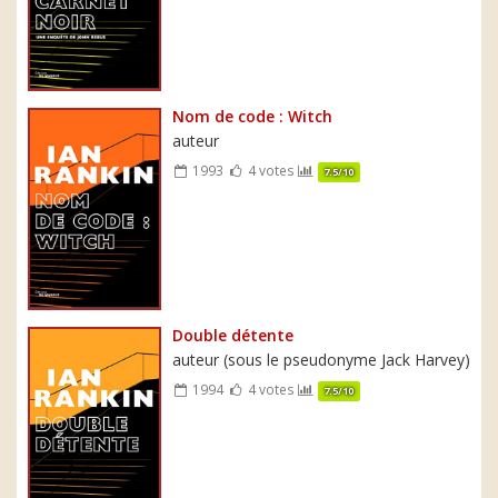
Nom de code : Witch
auteur
1993
4 votes
7.5/10
Double détente
auteur (sous le pseudonyme Jack Harvey)
1994
4 votes
7.5/10