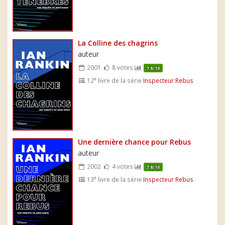
La Colline des chagrins
auteur
2001
8 votes
7.8/10
e
12
livre de la série
Inspecteur Rebus
Une dernière chance pour Rebus
auteur
2002
4 votes
7.8/10
e
13
livre de la série
Inspecteur Rebus