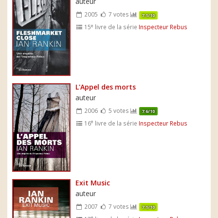
auteur
2005
7 votes
7.1/10
e
15
livre de la série
Inspecteur Rebus
L'Appel des morts
auteur
2006
5 votes
7.6/10
e
16
livre de la série
Inspecteur Rebus
Exit Music
auteur
2007
7 votes
7.1/10
e