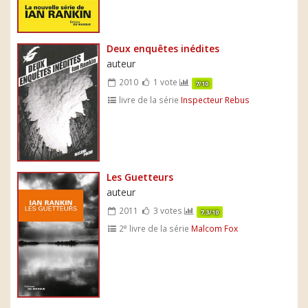
Deux enquêtes inédites
auteur
2010
1 vote
7/10
livre de la série
Inspecteur Rebus
Les Guetteurs
auteur
2011
3 votes
7.3/10
e
2
livre de la série
Malcom Fox