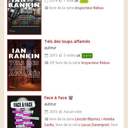
2014
1 vote
7/10
livre de la série
Inspecteur Rebus
Tels des loups affamés
auteur
2015
5 votes
8.4/10
e
20
livre de la série
Inspecteur Rebus
Face à face
auteur
2015
Aucun vote
livre de la série
Lincoln Rhymes / Amelia
Sachs
, livre de la série
Lucas Davenport
, livre