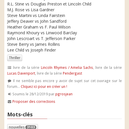
R.L. Stine vs Douglas Preston et Lincoln Child
M.J. Rose vs Lisa Gardner
Steve Martini vs Linda Fairstein
Jeffery Deaver vs John Sandford
Heather Graham vs F. Paul Wilson
Raymond Khoury vs Linwood Barclay
John Lescroart vs T. Jefferson Parker
Steve Berry vs James Rollins
Lee Child vs Joseph Finder
Thriller
livre de la série
Lincoln Rhymes / Amelia Sachs
, livre de la série
Lucas Davenport
, livre de la série
Pendergast
Il ne semble pas encore y avoir de sujet sur cet ouvrage sur le
forum...
Cliquez ici pour en créer un !
Soumis le 28/12/2019 par
pgrosjean
Proposer des corrections
Mots-clés
nouvelles
3103