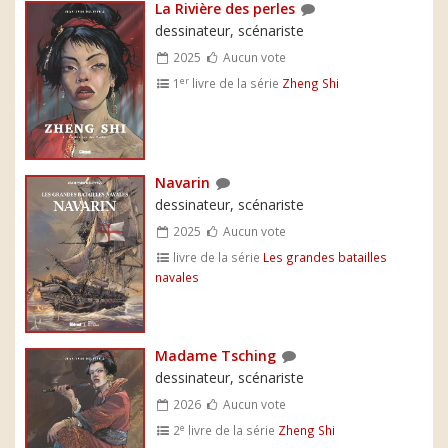
La Rivière des perles
dessinateur, scénariste
2025
Aucun vote
er
1
livre de la série
Zheng Shi
Navarin
dessinateur, scénariste
2025
Aucun vote
livre de la série
Les grandes batailles
navales
Madame Tsching
dessinateur, scénariste
2026
Aucun vote
e
2
livre de la série
Zheng Shi