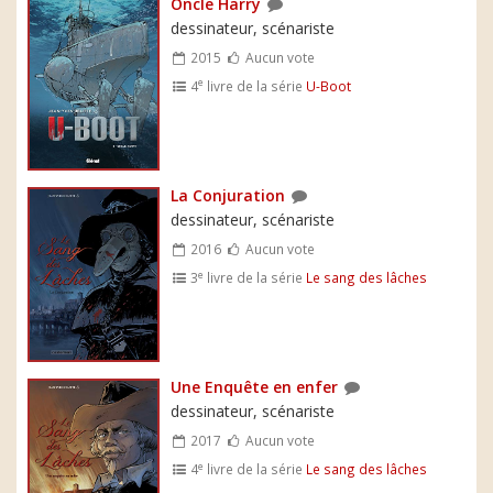
Oncle Harry
dessinateur, scénariste
2015
Aucun vote
e
4
livre de la série
U-Boot
La Conjuration
dessinateur, scénariste
2016
Aucun vote
e
3
livre de la série
Le sang des lâches
Une Enquête en enfer
dessinateur, scénariste
2017
Aucun vote
e
4
livre de la série
Le sang des lâches