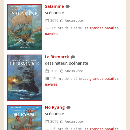
Salamine
scénariste
2019
Aucun vote
e
10
livre de la série
Les grandes batailles
navales
Le Bismarck
dessinateur, scénariste
2019
Aucun vote
e
11
livre de la série
Les grandes batailles
navales
No Ryang
scénariste
2019
Aucun vote
e
12
livre de la série
Les grandes batailles