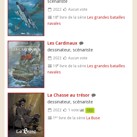
scénariste
2022
Aucun vote
e
18
livre de la série
Les grandes batailles
navales
Les Cardinaux
dessinateur, scénariste
2022
Aucun vote
e
19
livre de la série
Les grandes batailles
navales
La Chasse au trésor
dessinateur, scénariste
2022
1 vote
7/10
er
1
livre de la série
La Buse