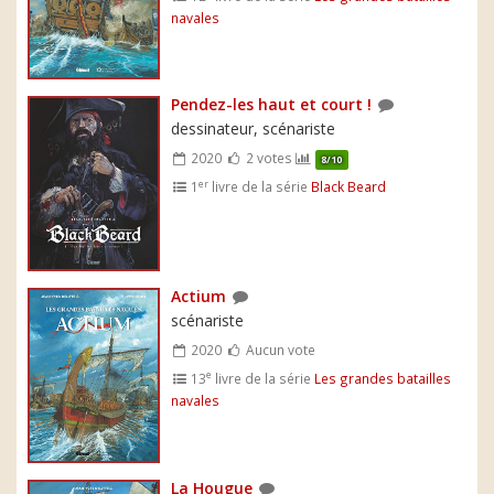
navales
Pendez-les haut et court !
dessinateur, scénariste
2020
2 votes
8/10
er
1
livre de la série
Black Beard
Actium
scénariste
2020
Aucun vote
e
13
livre de la série
Les grandes batailles
navales
La Hougue