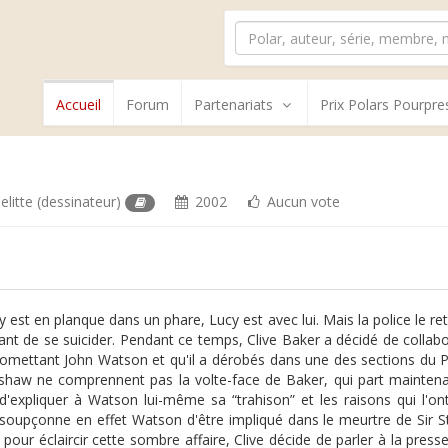
Accueil
Forum
Partenariats
Prix Polars Pourpre
elitte
(dessinateur)
2002
Aucun vote
 est en planque dans un phare, Lucy est avec lui. Mais la police le re
avant de se suicider. Pendant ce temps, Clive Baker a décidé de colla
mettant John Watson et qu'il a dérobés dans une des sections du P
shaw ne comprennent pas la volte-face de Baker, qui part mainten
d'expliquer à Watson lui-même sa “trahison” et les raisons qui l'on
soupçonne en effet Watson d'être impliqué dans le meurtre de Sir St
s pour éclaircir cette sombre affaire, Clive décide de parler à la press