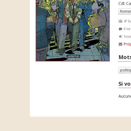
Cdt Ca
Roman
e
4
li
Il n
Soum
Prop
Mots
politi
Si vo
Aucune