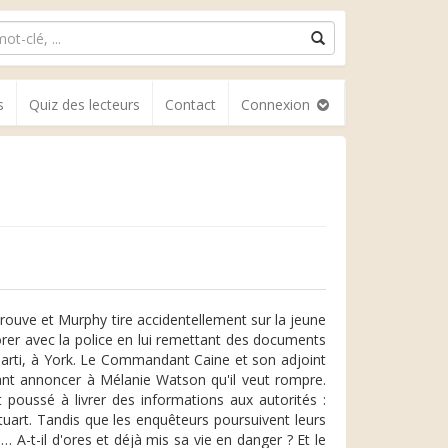
s
Quiz des lecteurs
Contact
Connexion
trouve et Murphy tire accidentellement sur la jeune
borer avec la police en lui remettant des documents
arti, à York. Le Commandant Caine et son adjoint
ant annoncer à Mélanie Watson qu'il veut rompre.
t poussé à livrer des informations aux autorités :
uart. Tandis que les enquêteurs poursuivent leurs
e… A-t-il d'ores et déjà mis sa vie en danger ? Et le