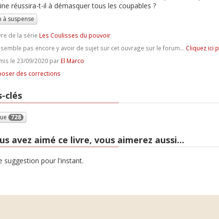
ine réussira-t-il à démasquer tous les coupables ?
 à suspense
vre de la série
Les Coulisses du pouvoir
e semble pas encore y avoir de sujet sur cet ouvrage sur le forum...
Cliquez ici 
is le 23/09/2020 par
El Marco
oser des corrections
-clés
que
728
us avez aimé ce livre, vous aimerez aussi...
 suggestion pour l'instant.