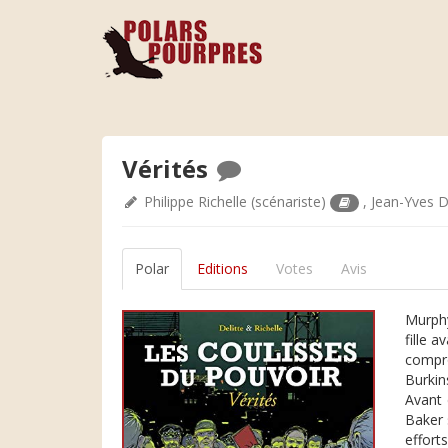
Vérités
Philippe Richelle
(scénariste)
,
Jean-Yves D
Polar
Editions
Votes
Avis
Murphy
fille 
compro
Burkin
Avant 
Baker 
effort