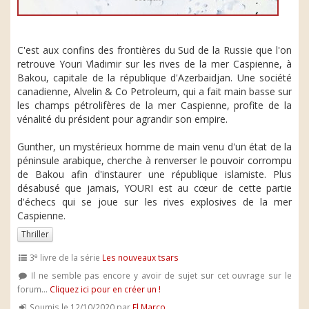
C'est aux confins des frontières du Sud de la Russie que l'on
retrouve Youri Vladimir sur les rives de la mer Caspienne, à
Bakou, capitale de la république d'Azerbaidjan. Une société
canadienne, Alvelin & Co Petroleum, qui a fait main basse sur
les champs pétrolifères de la mer Caspienne, profite de la
vénalité du président pour agrandir son empire.
Gunther, un mystérieux homme de main venu d'un état de la
péninsule arabique, cherche à renverser le pouvoir corrompu
de Bakou afin d'instaurer une république islamiste. Plus
désabusé que jamais, YOURI est au cœur de cette partie
d'échecs qui se joue sur les rives explosives de la mer
Caspienne.
Thriller
e
3
livre de la série
Les nouveaux tsars
Il ne semble pas encore y avoir de sujet sur cet ouvrage sur le
forum...
Cliquez ici pour en créer un !
Soumis le 12/10/2020 par
El Marco