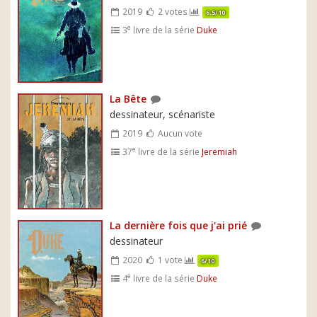
2019
2 votes
6.5/10
e
3
livre de la série
Duke
La Bête
dessinateur, scénariste
2019
Aucun vote
e
37
livre de la série
Jeremiah
La dernière fois que j'ai prié
dessinateur
2020
1 vote
6/10
e
4
livre de la série
Duke