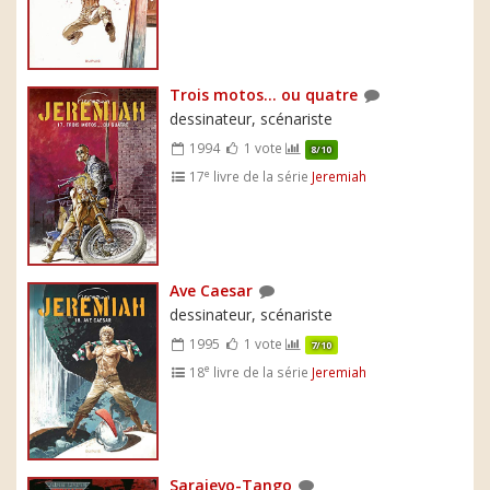
Trois motos... ou quatre
dessinateur, scénariste
1994
1 vote
8/10
e
17
livre de la série
Jeremiah
Ave Caesar
dessinateur, scénariste
1995
1 vote
7/10
e
18
livre de la série
Jeremiah
Sarajevo-Tango