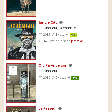
Jungle City
dessinateur, scénariste
2015
1 vote
7/10
e
34
livre de la série
Jeremiah
Old Pa Anderson
dessinateur
2016
2 votes
9/10
Le Passeur