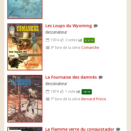
Les Loups du Wyoming
dessinateur
1974
2 votes
8.5/10
e
3
livre de la série
Comanche
La Fournaise des damnés
dessinateur
1974
1 vote
10/10
e
7
livre de la série
Bernard Prince
La Flamme verte du conquistador