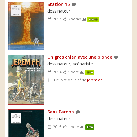
Station 16
dessinateur
2014
2 votes
6.5/10
Un gros chien avec une blonde
dessinateur, scénariste
2014
1 vote
7/10
e
33
livre de la série
Jeremiah
Sans Pardon
dessinateur
2015
1 vote
9/10