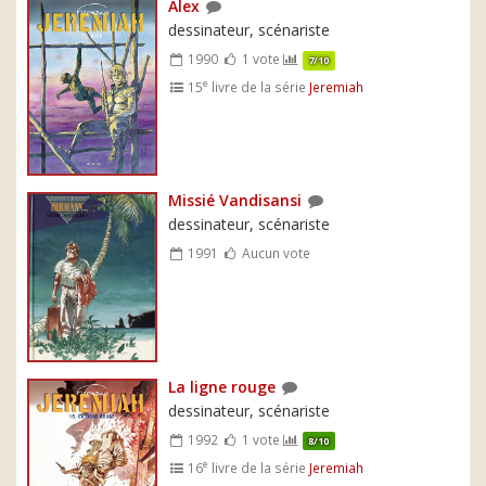
Alex
dessinateur, scénariste
1990
1 vote
7/10
e
15
livre de la série
Jeremiah
Missié Vandisansi
dessinateur, scénariste
1991
Aucun vote
La ligne rouge
dessinateur, scénariste
1992
1 vote
8/10
e
16
livre de la série
Jeremiah