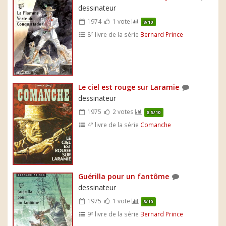
dessinateur
1974
1 vote
8/10
e
8
livre de la série
Bernard Prince
Le ciel est rouge sur Laramie
dessinateur
1975
2 votes
8.5/10
e
4
livre de la série
Comanche
Guérilla pour un fantôme
dessinateur
1975
1 vote
8/10
e
9
livre de la série
Bernard Prince