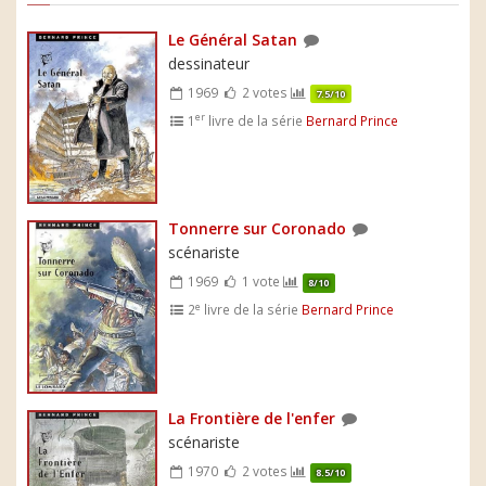
Le Général Satan
dessinateur
1969
2 votes
7.5/10
er
1
livre de la série
Bernard Prince
Tonnerre sur Coronado
scénariste
1969
1 vote
8/10
e
2
livre de la série
Bernard Prince
La Frontière de l'enfer
scénariste
1970
2 votes
8.5/10