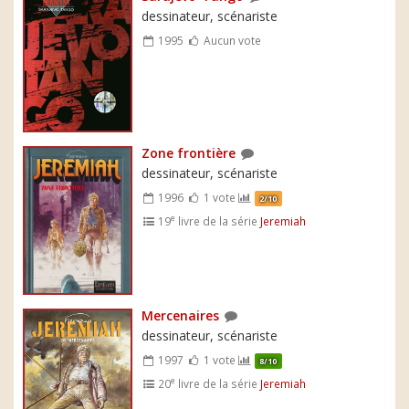
dessinateur, scénariste
1995
Aucun vote
Zone frontière
dessinateur, scénariste
1996
1 vote
2/10
e
19
livre de la série
Jeremiah
Mercenaires
dessinateur, scénariste
1997
1 vote
8/10
e
20
livre de la série
Jeremiah