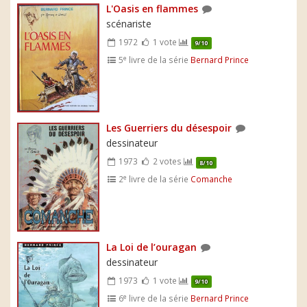
L'Oasis en flammes
scénariste
1972
1 vote
9/10
e
5
livre de la série
Bernard Prince
Les Guerriers du désespoir
dessinateur
1973
2 votes
8/10
e
2
livre de la série
Comanche
La Loi de l’ouragan
dessinateur
1973
1 vote
9/10
e
6
livre de la série
Bernard Prince