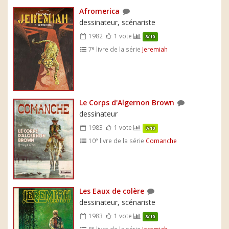
Afromerica
dessinateur, scénariste
1982
1 vote
8/10
e
7
livre de la série
Jeremiah
Le Corps d'Algernon Brown
dessinateur
1983
1 vote
7/10
e
10
livre de la série
Comanche
Les Eaux de colère
dessinateur, scénariste
1983
1 vote
8/10
e
8
livre de la série
Jeremiah