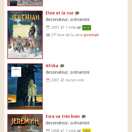
Elsie et la rue
dessinateur, scénariste
2007
1 vote
9/10
e
27
livre de la série
Jeremiah
Afrika
dessinateur, scénariste
2007
Aucun vote
Esra va très bien
dessinateur, scénariste
2008
1 vote
5/10