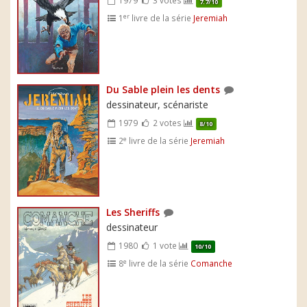
1979
3 votes
7.7/10
er
1
livre de la série
Jeremiah
Du Sable plein les dents
dessinateur, scénariste
1979
2 votes
8/10
e
2
livre de la série
Jeremiah
Les Sheriffs
dessinateur
1980
1 vote
10/10
e
8
livre de la série
Comanche