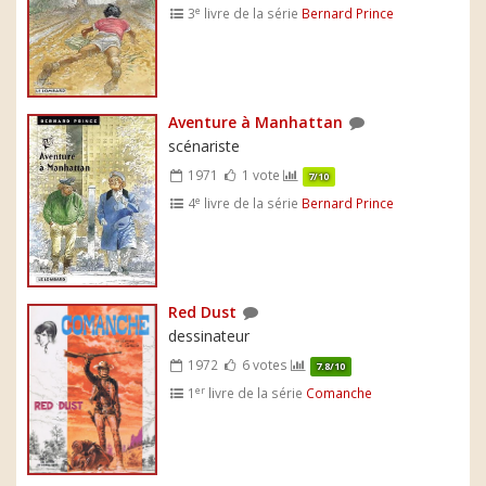
e
3
livre de la série
Bernard Prince
Aventure à Manhattan
scénariste
1971
1 vote
7/10
e
4
livre de la série
Bernard Prince
Red Dust
dessinateur
1972
6 votes
7.8/10
er
1
livre de la série
Comanche