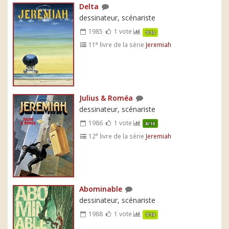
Delta
dessinateur, scénariste
1985
1 vote
7/10
e
11
livre de la série
Jeremiah
Julius & Roméa
dessinateur, scénariste
1986
1 vote
8/10
e
12
livre de la série
Jeremiah
Abominable
dessinateur, scénariste
1988
1 vote
7/10