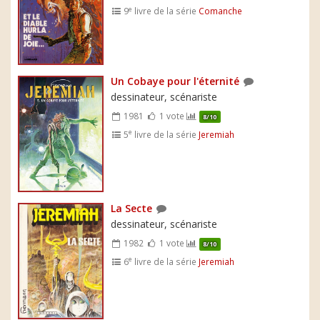
e
9
livre de la série
Comanche
Un Cobaye pour l'éternité
dessinateur, scénariste
1981
1 vote
8/10
e
5
livre de la série
Jeremiah
La Secte
dessinateur, scénariste
1982
1 vote
8/10
e
6
livre de la série
Jeremiah