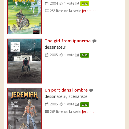
2004
1 vote
7/10
e
25
livre de la série
Jeremiah
The girl from ipanema
dessinateur
2005
1 vote
8/10
Un port dans l'ombre
dessinateur, scénariste
2005
1 vote
9/10
e
26
livre de la série
Jeremiah