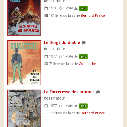
dessinateur
1976
1 vote
9/10
e
10
livre de la série
Bernard Prince
Le Doigt du diable
dessinateur
1977
1 vote
8/10
e
7
livre de la série
Comanche
La Forteresse des brumes
dessinateur
1977
1 vote
9/10
e
11
livre de la série
Bernard Prince