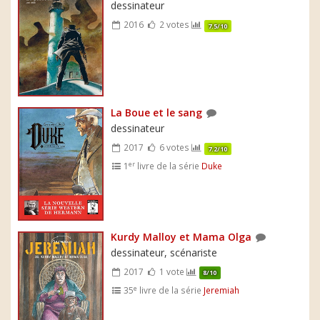
dessinateur
2016
2 votes
7.5/10
La Boue et le sang
dessinateur
2017
6 votes
7.2/10
er
1
livre de la série
Duke
Kurdy Malloy et Mama Olga
dessinateur, scénariste
2017
1 vote
8/10
e
35
livre de la série
Jeremiah