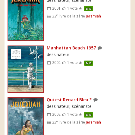
dessinateur, scénariste
2001
1 vote
8/10
e
22
livre de la série
Jeremiah
Manhattan Beach 1957
dessinateur
2002
1 vote
8/10
Qui est Renard Bleu ?
dessinateur, scénariste
2002
1 vote
8/10
e
23
livre de la série
Jeremiah