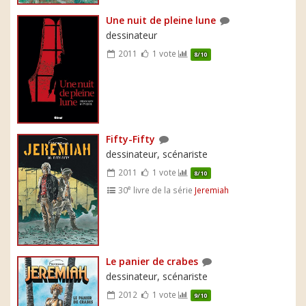
Une nuit de pleine lune
dessinateur
2011
1 vote
8/10
Fifty-Fifty
dessinateur, scénariste
2011
1 vote
8/10
e
30
livre de la série
Jeremiah
Le panier de crabes
dessinateur, scénariste
2012
1 vote
9/10