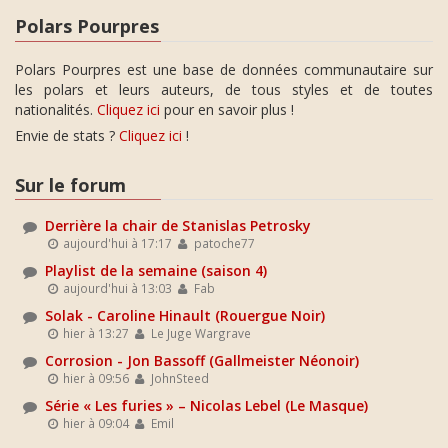
Polars Pourpres
Polars Pourpres est une base de données communautaire sur
les polars et leurs auteurs, de tous styles et de toutes
nationalités.
Cliquez ici
pour en savoir plus !
Envie de stats ?
Cliquez ici
!
Sur le forum
Derrière la chair de Stanislas Petrosky
aujourd'hui à 17:17
patoche77
Playlist de la semaine (saison 4)
aujourd'hui à 13:03
Fab
Solak - Caroline Hinault (Rouergue Noir)
hier à 13:27
Le Juge Wargrave
Corrosion - Jon Bassoff (Gallmeister Néonoir)
hier à 09:56
JohnSteed
Série « Les furies » – Nicolas Lebel (Le Masque)
hier à 09:04
Emil