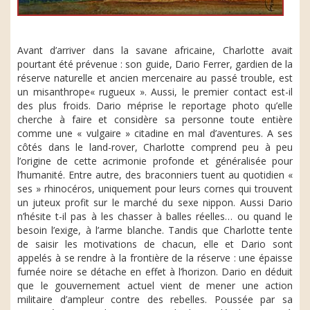
Avant d’arriver dans la savane africaine, Charlotte avait
pourtant été prévenue : son guide, Dario Ferrer, gardien de la
réserve naturelle et ancien mercenaire au passé trouble, est
un misanthrope« rugueux ». Aussi, le premier contact est-il
des plus froids. Dario méprise le reportage photo qu’elle
cherche à faire et considère sa personne toute entière
comme une « vulgaire » citadine en mal d’aventures. A ses
côtés dans le land-rover, Charlotte comprend peu à peu
l’origine de cette acrimonie profonde et généralisée pour
l’humanité. Entre autre, des braconniers tuent au quotidien «
ses » rhinocéros, uniquement pour leurs cornes qui trouvent
un juteux profit sur le marché du sexe nippon. Aussi Dario
n’hésite t-il pas à les chasser à balles réelles… ou quand le
besoin l’exige, à l’arme blanche. Tandis que Charlotte tente
de saisir les motivations de chacun, elle et Dario sont
appelés à se rendre à la frontière de la réserve : une épaisse
fumée noire se détache en effet à l’horizon. Dario en déduit
que le gouvernement actuel vient de mener une action
militaire d’ampleur contre des rebelles. Poussée par sa