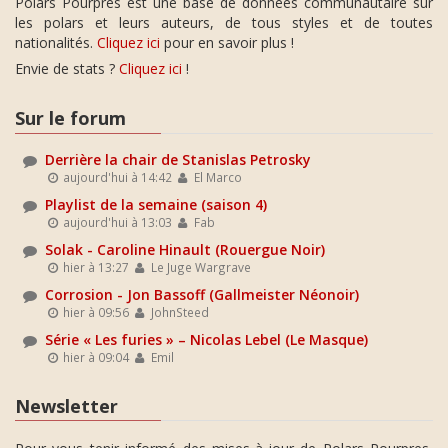
Polars Pourpres est une base de données communautaire sur
les polars et leurs auteurs, de tous styles et de toutes
nationalités.
Cliquez ici
pour en savoir plus !
Envie de stats ?
Cliquez ici
!
Sur le forum
Derrière la chair de Stanislas Petrosky
aujourd'hui à 14:42
El Marco
Playlist de la semaine (saison 4)
aujourd'hui à 13:03
Fab
Solak - Caroline Hinault (Rouergue Noir)
hier à 13:27
Le Juge Wargrave
Corrosion - Jon Bassoff (Gallmeister Néonoir)
hier à 09:56
JohnSteed
Série « Les furies » – Nicolas Lebel (Le Masque)
hier à 09:04
Emil
Newsletter