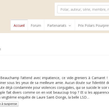
Accueil
Forum
Partenariats
Prix Polars Pourpre
e
 Beauchamp l’attend avec impatience, ce vide-greniers à Camaret ! E
iner sous les yeux de sa meilleure amie. Aucun doute sur l’identité d
ute déjà condamnée pour violences conjugales, qui se suicide le soi
ple fait divers comme on en voit beaucoup trop ? Et si les apparenc
a vingtième enquête de Laure Saint-Donge, la belle LSD…
 à suspense