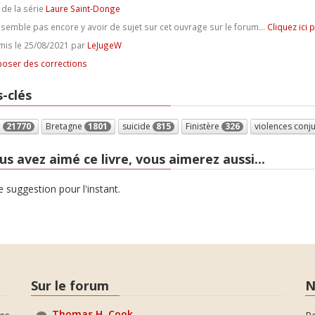
 de la série
Laure Saint-Donge
e semble pas encore y avoir de sujet sur cet ouvrage sur le forum...
Cliquez ici 
is le 25/08/2021 par
LeJugeW
oser des corrections
-clés
e
21770
Bretagne
1801
suicide
815
Finistère
326
violences conj
us avez aimé ce livre, vous aimerez aussi...
 suggestion pour l'instant.
Sur le forum
N
Thomas H. Cook