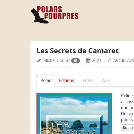
Les Secrets de Camaret
Michel Courat
2021
Aucun vot
Polar
Editions
Votes
Avis
Céline
assass
une br
Un sim
pour l
Roman