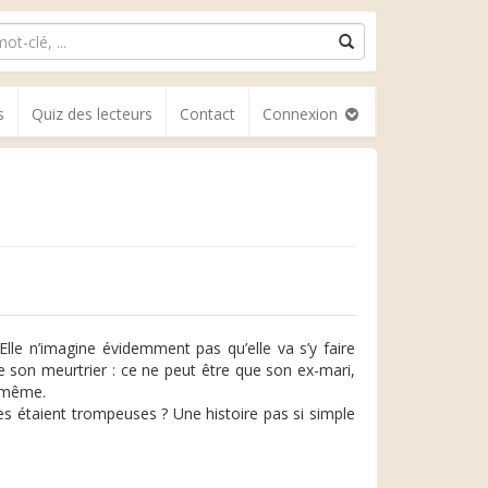
s
Quiz des lecteurs
Contact
Connexion
lle n’imagine évidemment pas qu’elle va s’y faire
e son meurtrier : ce ne peut être que son ex-mari,
r même.
es étaient trompeuses ? Une histoire pas si simple