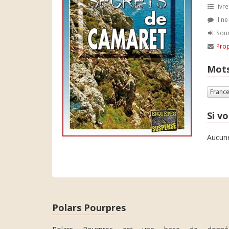
livre
Il n
Soum
Prop
Mots
Franc
Si vo
Aucune
Polars Pourpres