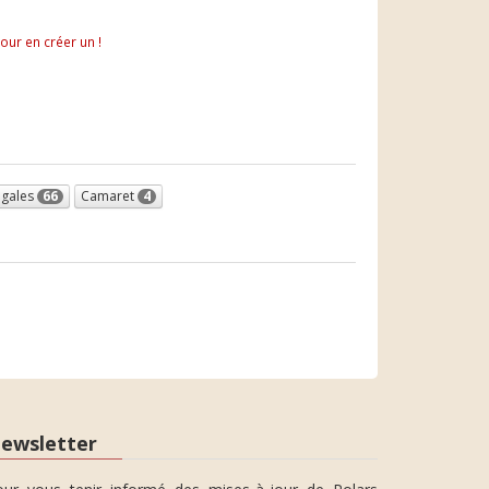
pour en créer un !
ugales
66
Camaret
4
ewsletter