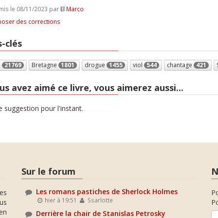
is le 08/11/2023 par
El Marco
oser des corrections
-clés
e
21769
Bretagne
1801
drogue
1455
viol
544
chantage
421
us avez aimé ce livre, vous aimerez aussi...
 suggestion pour l'instant.
Sur le forum
N
Les romans pastiches de Sherlock Holmes
es
P
hier à 19:51
Ssarlotte
ous
Po
en
Derrière la chair de Stanislas Petrosky