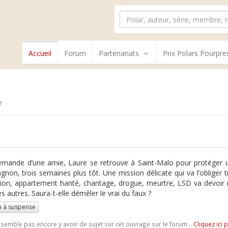
Accueil
Forum
Partenariats
Prix Polars Pourpre
e
emande d’une amie, Laure se retrouve à Saint-Malo pour protége
non, trois semaines plus tôt. Une mission délicate qui va l’obliger t
ion, appartement hanté, chantage, drogue, meurtre, LSD va devoir 
s autres. Saura-t-elle démêler le vrai du faux ?
 à suspense
e semble pas encore y avoir de sujet sur cet ouvrage sur le forum...
Cliquez ici 