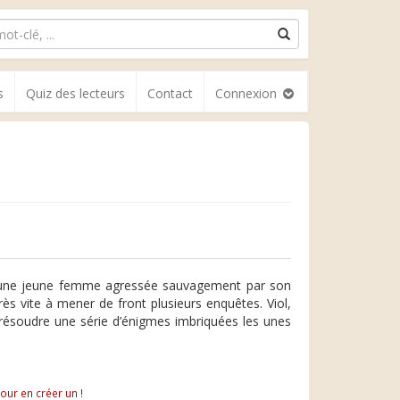
s
Quiz des lecteurs
Contact
Connexion
r une jeune femme agressée sauvagement par son
rès vite à mener de front plusieurs enquêtes. Viol,
résoudre une série d’énigmes imbriquées les unes
pour en créer un !