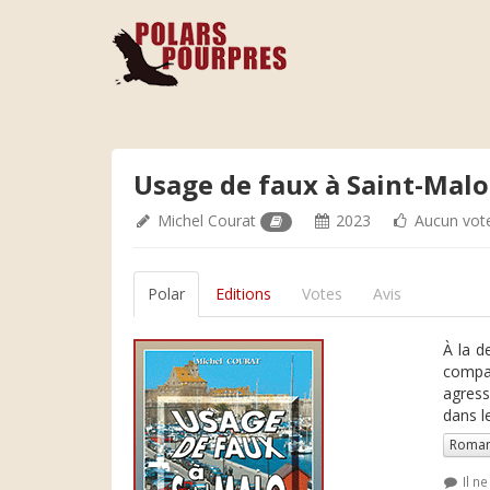
Usage de faux à Saint-Malo
Michel Courat
2023
Aucun vot
Polar
Editions
Votes
Avis
À la d
compag
agress
dans le
Roman
Il n