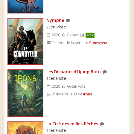
Nymphe
scénariste
2020
2 votes
9/10
er
1
livre de la série
Le Convoyeur
Les Disparus d'Ujung Batu
scénariste
2020
Aucun vote
e
3
livre de la série
Irons
La Cité des milles flèches
scénariste