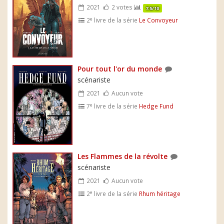
2021
2 votes
7.5/10
e
2
livre de la série
Le Convoyeur
Pour tout l'or du monde
scénariste
2021
Aucun vote
e
7
livre de la série
Hedge Fund
Les Flammes de la révolte
scénariste
2021
Aucun vote
e
2
livre de la série
Rhum héritage