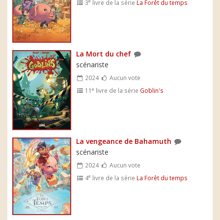
e
3
livre de la série
La Forêt du temps
La Mort du chef
scénariste
2024
Aucun vote
e
11
livre de la série
Goblin's
La vengeance de Bahamuth
scénariste
2024
Aucun vote
e
4
livre de la série
La Forêt du temps