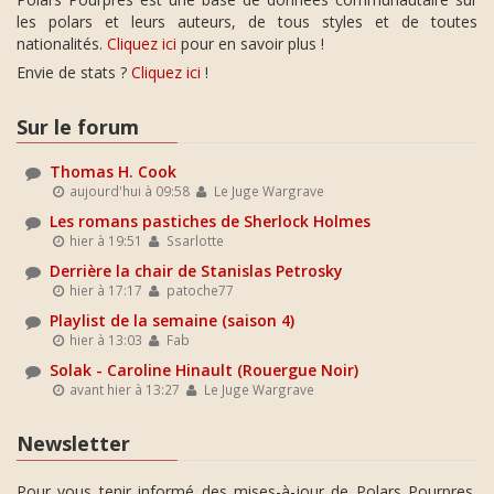
les polars et leurs auteurs, de tous styles et de toutes
nationalités.
Cliquez ici
pour en savoir plus !
Envie de stats ?
Cliquez ici
!
Sur le forum
Thomas H. Cook
aujourd'hui à 09:58
Le Juge Wargrave
Les romans pastiches de Sherlock Holmes
hier à 19:51
Ssarlotte
Derrière la chair de Stanislas Petrosky
hier à 17:17
patoche77
Playlist de la semaine (saison 4)
hier à 13:03
Fab
Solak - Caroline Hinault (Rouergue Noir)
avant hier à 13:27
Le Juge Wargrave
Newsletter
Pour vous tenir informé des mises-à-jour de Polars Pourpres,