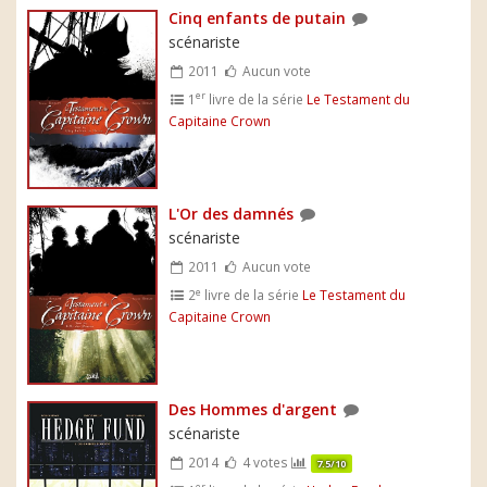
Cinq enfants de putain
scénariste
2011
Aucun vote
er
1
livre de la série
Le Testament du
Capitaine Crown
L'Or des damnés
scénariste
2011
Aucun vote
e
2
livre de la série
Le Testament du
Capitaine Crown
Des Hommes d'argent
scénariste
2014
4 votes
7.5/10
er