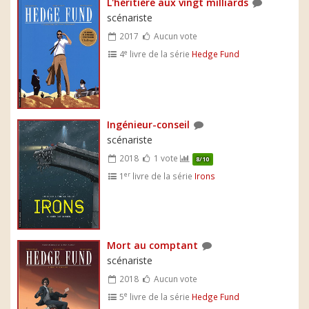
L'héritière aux vingt milliards
scénariste
2017
Aucun vote
e
4
livre de la série
Hedge Fund
Ingénieur-conseil
scénariste
2018
1 vote
8/10
er
1
livre de la série
Irons
Mort au comptant
scénariste
2018
Aucun vote
e
5
livre de la série
Hedge Fund