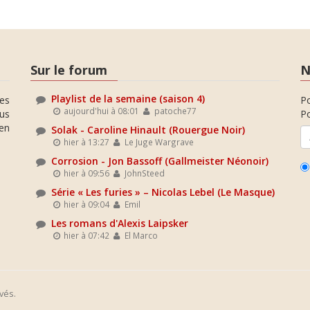
Sur le forum
N
Playlist de la semaine (saison 4)
es
P
aujourd'hui à 08:01
patoche77
ous
Po
en
Solak - Caroline Hinault (Rouergue Noir)
hier à 13:27
Le Juge Wargrave
Corrosion - Jon Bassoff (Gallmeister Néonoir)
hier à 09:56
JohnSteed
Série « Les furies » – Nicolas Lebel (Le Masque)
hier à 09:04
Emil
Les romans d'Alexis Laipsker
hier à 07:42
El Marco
vés.