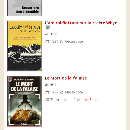
L'Amiral flottant sur la rivière Whyn
auteur
1931
Aucun vote
Le Mort de la falaise
auteur
1932
Aucun vote
e
7
livre de la série
Lord Peter