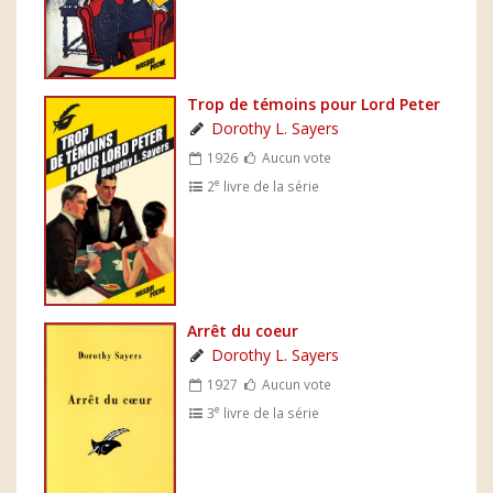
Trop de témoins pour Lord Peter
Dorothy L. Sayers
1926
Aucun vote
e
2
livre de la série
Arrêt du coeur
Dorothy L. Sayers
1927
Aucun vote
e
3
livre de la série