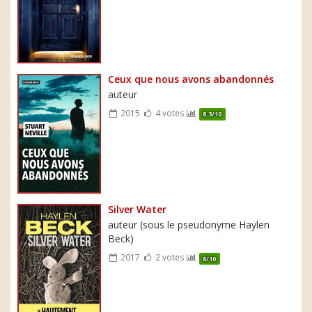
Ceux que nous avons abandonnés
auteur
2015
4 votes
8.3/10
Silver Water
auteur (sous le pseudonyme Haylen
Beck)
2017
2 votes
8/10