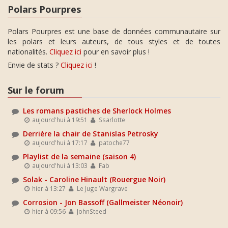
Polars Pourpres
Polars Pourpres est une base de données communautaire sur
les polars et leurs auteurs, de tous styles et de toutes
nationalités.
Cliquez ici
pour en savoir plus !
Envie de stats ?
Cliquez ici
!
Sur le forum
Les romans pastiches de Sherlock Holmes
aujourd'hui à 19:51
Ssarlotte
Derrière la chair de Stanislas Petrosky
aujourd'hui à 17:17
patoche77
Playlist de la semaine (saison 4)
aujourd'hui à 13:03
Fab
Solak - Caroline Hinault (Rouergue Noir)
hier à 13:27
Le Juge Wargrave
Corrosion - Jon Bassoff (Gallmeister Néonoir)
hier à 09:56
JohnSteed