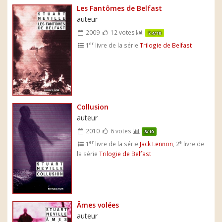
Les Fantômes de Belfast
auteur
2009
12 votes
7.4/10
er
1
livre de la série
Trilogie de Belfast
Collusion
auteur
2010
6 votes
8/10
er
e
1
livre de la série
Jack Lennon
, 2
livre de
la série
Trilogie de Belfast
Âmes volées
auteur