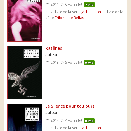
2011
6 votes
7.7/10
e
e
2
livre de la série
Jack Lennon
, 3
livre de la
série
Trilogie de Belfast
Ratlines
auteur
2013
5 votes
8.4/10
Le Silence pour toujours
auteur
2014
4 votes
8.3/10
e
3
livre de la série
Jack Lennon