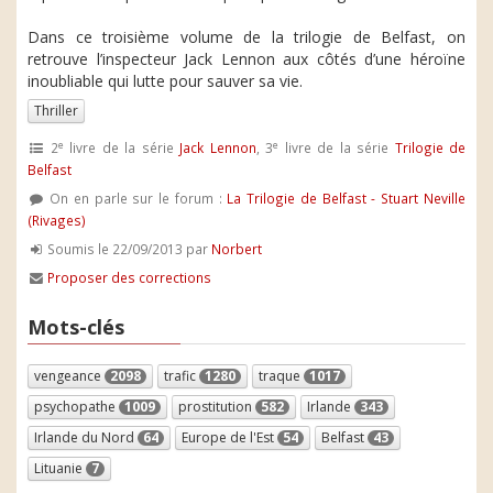
Dans ce troisième volume de la trilogie de Belfast, on
retrouve l’inspecteur Jack Lennon aux côtés d’une héroïne
inoubliable qui lutte pour sauver sa vie.
Thriller
e
e
2
livre de la série
Jack Lennon
, 3
livre de la série
Trilogie de
Belfast
On en parle sur le forum :
La Trilogie de Belfast - Stuart Neville
(Rivages)
Soumis le 22/09/2013 par
Norbert
Proposer des corrections
Mots-clés
vengeance
2098
trafic
1280
traque
1017
psychopathe
1009
prostitution
582
Irlande
343
Irlande du Nord
64
Europe de l'Est
54
Belfast
43
Lituanie
7