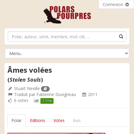
Connexion
Âmes volées
(
Stolen Souls
)
Stuart Neville
Traduit par
Fabienne Duvigneau
2011
6 votes
7.7/10
Polar
Editions
Votes
Avis