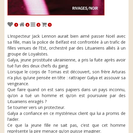
1
6
3
1
L’inspecteur Jack Lennon aurait bien aimé passer Noël avec
sa fille, mais la police de Belfast est confrontée à un trafic de
filles venues de l’Est, orchestré par des Lituaniens alliés à un
groupe de Loyalistes.
Galya, jeune prostituée ukrainienne, a pris la fuite après avoir
tué l’un des deux chefs du gang.
Lorsque le corps de Tomas est découvert, son frère Arturas
n’a plus qu’une pensée en tête : rattraper Galya et assouvir sa
vengeance.
Que faire quand on est sans papiers dans un pays inconnu,
qu’on a tué un homme et qu’on est poursuivie par des
Lituaniens enragés ?
Se tourner vers un protecteur.
Galya a confiance en ce mystérieux client qui lui a promis de
l’aider.
Ce que la jeune fille ne sait pas, c’est que cet homme
représente la pire menace qu’on puisse imaginer.