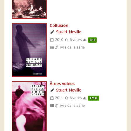
Collusion
Stuart Neville
2010
6 votes
8/10
e
2
livre de la série
Âmes volées
Stuart Neville
2011
6 votes
7.7/10
e
3
livre de la série