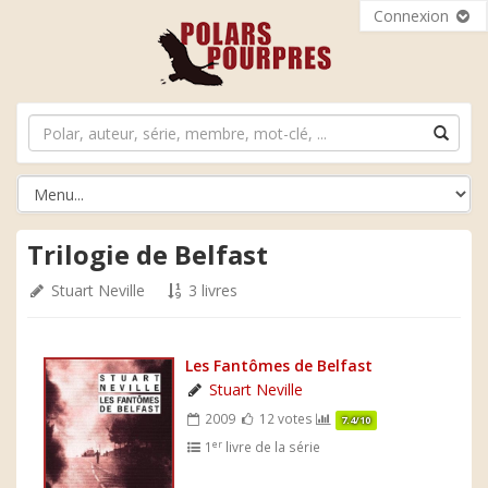
Connexion
Trilogie de Belfast
Stuart Neville
3 livres
Les Fantômes de Belfast
Stuart Neville
2009
12 votes
7.4/10
er
1
livre de la série