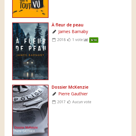
À fleur de peau
James Barnaby
2018
1 vote
9/10
Dossier McKenzie
Pierre Gauthier
2017
Aucun vote