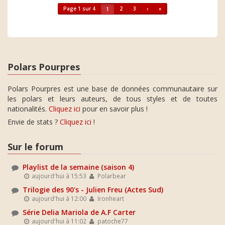
Page 1 sur 4
2
3
›
»
1
Polars Pourpres
Polars Pourpres est une base de données communautaire sur
les polars et leurs auteurs, de tous styles et de toutes
nationalités.
Cliquez ici
pour en savoir plus !
Envie de stats ?
Cliquez ici
!
Sur le forum
Playlist de la semaine (saison 4)
aujourd'hui à 15:53
Polarbear
Trilogie des 90's - Julien Freu (Actes Sud)
aujourd'hui à 12:00
Ironheart
Série Delia Mariola de A.F Carter
aujourd'hui à 11:02
patoche77