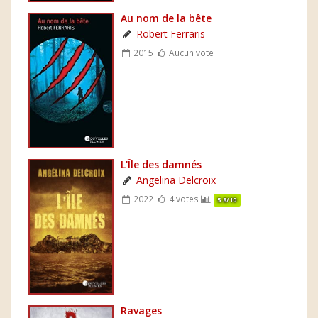
Au nom de la bête
Robert Ferraris
2015
Aucun vote
L'Île des damnés
Angelina Delcroix
2022
4 votes
5.8/10
Ravages