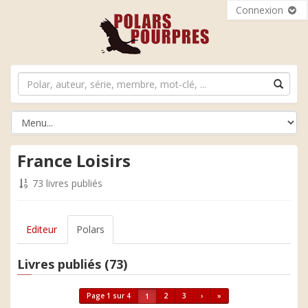
Connexion
France Loisirs
73 livres publiés
Editeur
Polars
Livres publiés (73)
Page 1 sur 4
2
3
›
»
1