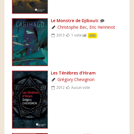
Le Monstre de Djibouti
Christophe Bec
,
Eric Henninot
2013
1 vote
5/10
Les Ténèbres d'Hiram
Grégory Chevignon
2012
Aucun vote