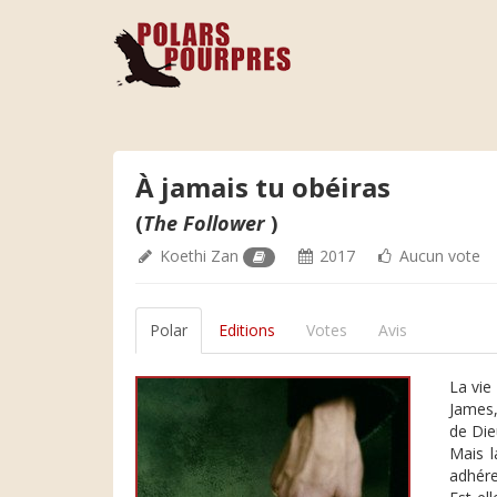
À jamais tu obéiras
(
The Follower
)
Koethi Zan
2017
Aucun vote
Polar
Editions
Votes
Avis
La vie
James,
de Dieu
Mais l
adhére