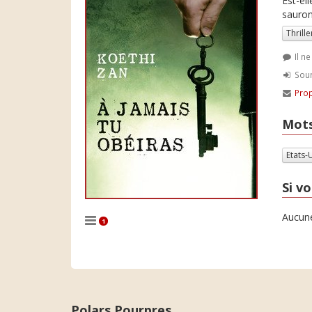
Est-el
sauront
Thrille
Il n
Soum
Prop
Mots
Etats-
Si vo
Aucune
1
Polars Pourpres