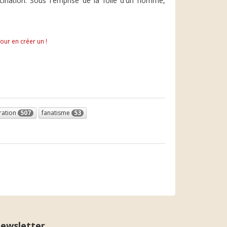
ascination. Sous l'emprise de la folie d'un homme,
pour en créer un !
ration
507
fanatisme
53
ewsletter