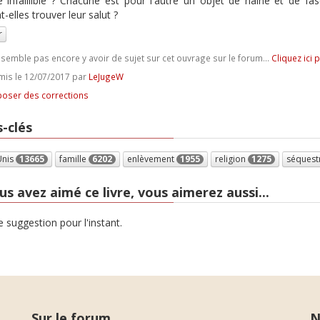
le infaillible ? Chacune est pour l'autre un objet de haine et de f
-elles trouver leur salut ?
r
e semble pas encore y avoir de sujet sur cet ouvrage sur le forum...
Cliquez ici 
is le 12/07/2017 par
LeJugeW
oser des corrections
-clés
Unis
13665
famille
6202
enlèvement
1955
religion
1275
séquest
us avez aimé ce livre, vous aimerez aussi...
 suggestion pour l'instant.
Sur le forum
N