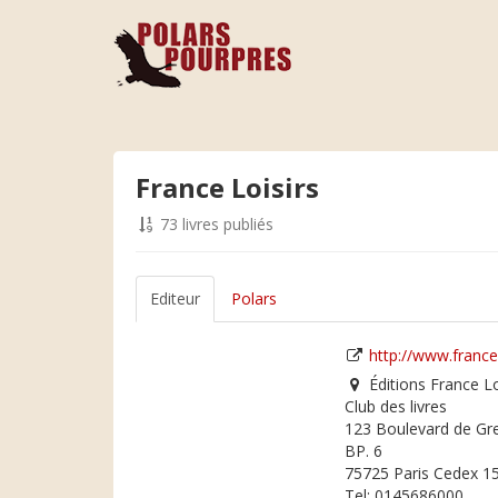
France Loisirs
73 livres publiés
Editeur
Polars
http://www.france
Éditions France Lo
Club des livres
123 Boulevard de Gre
BP. 6
75725 Paris Cedex 1
Tel: 0145686000