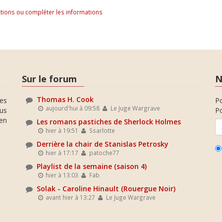
tions ou compléter les informations
Sur le forum
N
Thomas H. Cook
es
P
aujourd'hui à 09:58
Le Juge Wargrave
ous
Po
en
Les romans pastiches de Sherlock Holmes
hier à 19:51
Ssarlotte
Derrière la chair de Stanislas Petrosky
hier à 17:17
patoche77
Playlist de la semaine (saison 4)
hier à 13:03
Fab
Solak - Caroline Hinault (Rouergue Noir)
avant hier à 13:27
Le Juge Wargrave