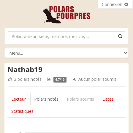
Connexion
Nathab19
3 polars notés
Aucun polar soumis
6.7/10
Lecteur
Polars notés
Polars soumis
Listes
Statistiques
4