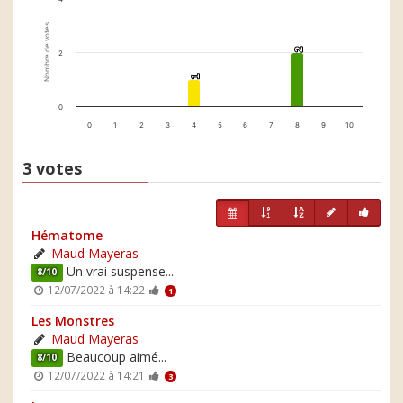
Nombre de votes
2
2
2
1
1
0
0
1
2
3
4
5
6
7
8
9
10
3 votes
Hématome
Maud Mayeras
Un vrai suspense...
8/10
12/07/2022 à 14:22
1
Les Monstres
Maud Mayeras
Beaucoup aimé...
8/10
12/07/2022 à 14:21
3