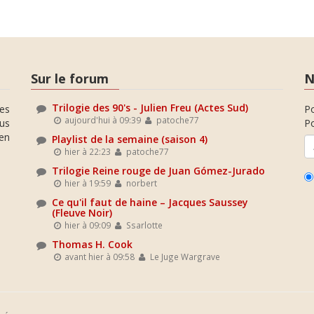
Sur le forum
N
Trilogie des 90's - Julien Freu (Actes Sud)
es
P
aujourd'hui à 09:39
patoche77
ous
Po
en
Playlist de la semaine (saison 4)
hier à 22:23
patoche77
Trilogie Reine rouge de Juan Gómez-Jurado
hier à 19:59
norbert
Ce qu'il faut de haine – Jacques Saussey
(Fleuve Noir)
hier à 09:09
Ssarlotte
Thomas H. Cook
avant hier à 09:58
Le Juge Wargrave