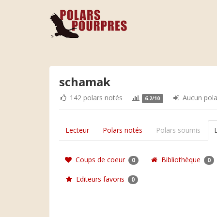
schamak
142 polars notés
Aucun pola
6.2/10
Lecteur
Polars notés
Polars soumis
Coups de coeur
Bibliothèque
0
0
Editeurs favoris
0