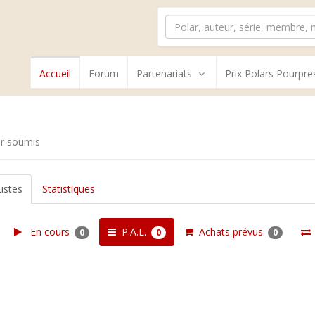
Accueil
Forum
Partenariats
Prix Polars Pourpre
r soumis
Listes
Statistiques
En cours
P.A.L.
Achats prévus
0
0
0