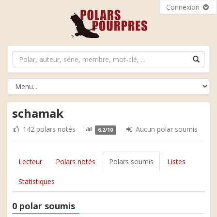
Connexion
schamak
142 polars notés
Aucun polar soumis
6.2/10
Lecteur
Polars notés
Polars soumis
Listes
Statistiques
0 polar soumis