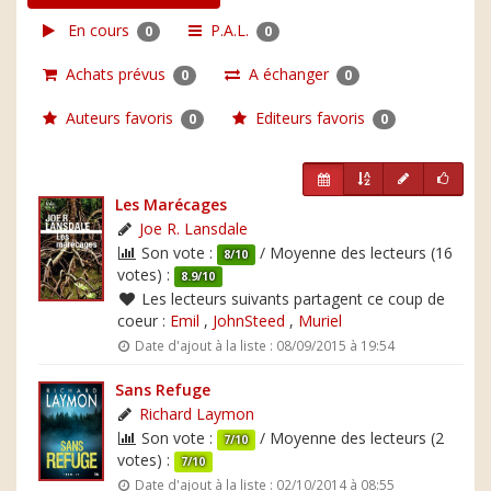
En cours
P.A.L.
0
0
Achats prévus
A échanger
0
0
Auteurs favoris
Editeurs favoris
0
0
Les Marécages
Joe R. Lansdale
Son vote :
/ Moyenne des lecteurs (16
8/10
votes) :
8.9/10
Les lecteurs suivants partagent ce coup de
coeur :
Emil
,
JohnSteed
,
Muriel
Date d'ajout à la liste : 08/09/2015 à 19:54
Sans Refuge
Richard Laymon
Son vote :
/ Moyenne des lecteurs (2
7/10
votes) :
7/10
Date d'ajout à la liste : 02/10/2014 à 08:55