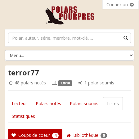
Connexion
terror77
48 polars notés
1 polar soumis
7.8/10
Lecteur
Polars notés
Polars soumis
Listes
Statistiques
Coups de coeur
Bibliothèque
4
0