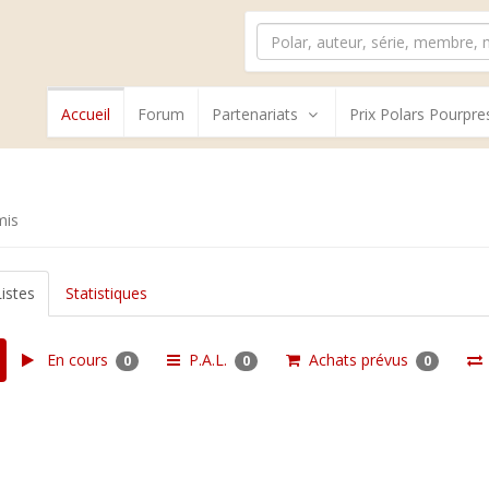
Accueil
Forum
Partenariats
Prix Polars Pourpre
mis
Listes
Statistiques
En cours
P.A.L.
Achats prévus
0
0
0