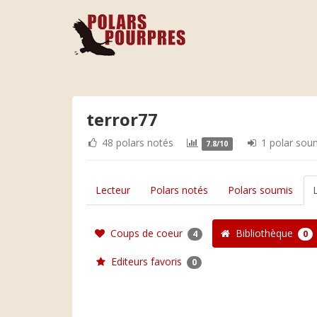
terror77
48 polars notés
1 polar sou
7.8/10
Lecteur
Polars notés
Polars soumis
Coups de coeur
Bibliothèque
4
0
Editeurs favoris
0