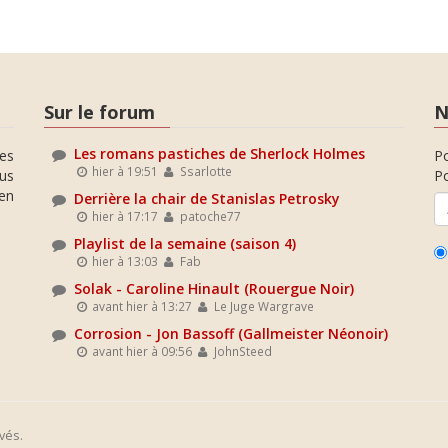
Sur le forum
N
Les romans pastiches de Sherlock Holmes
es
P
hier à 19:51
Ssarlotte
ous
Po
en
Derrière la chair de Stanislas Petrosky
hier à 17:17
patoche77
Playlist de la semaine (saison 4)
hier à 13:03
Fab
Solak - Caroline Hinault (Rouergue Noir)
avant hier à 13:27
Le Juge Wargrave
Corrosion - Jon Bassoff (Gallmeister Néonoir)
avant hier à 09:56
JohnSteed
vés.