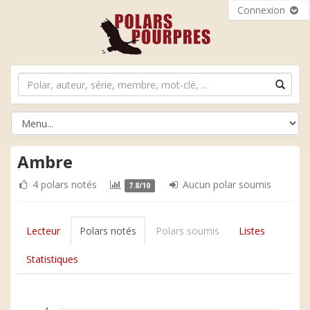
Connexion
Ambre
4 polars notés
Aucun polar soumis
7.8/10
Lecteur
Polars notés
Polars soumis
Listes
Statistiques
4