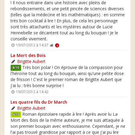
! Il nous entraine dans une histoire avec pleins de
rebondissements, et une petit pincée de sciences diverses
(telles que la médecine et les mathématiques) : en somme
très bon cocktail à lire ! En plus, de cela les personnage
sont très attachants et les mystères autour de Lucie
Hennebelle se décantent tout au long du bouquin ! Je le
conseille vivement.
19/07/2012 à 14:37
2
La Mort des Bois
Brigitte Aubert
Très bon polar ! On éprouve de la compassion pour
8/10
l'héroïne tout au long du bouquin, ainsi qu'une petite dose
de frisson ! C'est le premier roman de Brigitte Aubert que
j'ai lu : très bonne surprise !
19/07/2012 à 14:42
Les quatre fils du Dr March
Brigitte Aubert
Roman épistolaire rapide à lire ! Après avoir lu La
6/10
Mort des Bois de la même auteure, je me suis attaquée à
son premier bouquin avec enthousiasme. Cependant, je ne
l'ai pas trouvé grandiose par rapport à ce que j'ai pu lire