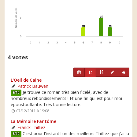
Nombre de votes
2
2
2
1
1
1
1
0
0
1
2
3
4
5
6
7
8
9
10
4 votes
L'Oeil de Caine
Patrick Bauwen
Je trouve ce roman très bien ficelé, avec de
9/10
nombreux rebondissements ! Et une fin qui est pour moi
époustouflante. Très bonne lecture.
07/12/2011 à 19:08
La Mémoire Fantôme
Franck Thilliez
C'est pour l'instant l'un des meilleurs Thilliez que j'ai lu
8/10