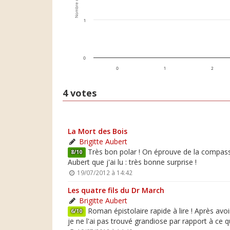
Nombre de votes
1
0
0
1
2
4 votes
La Mort des Bois
Brigitte Aubert
Très bon polar ! On éprouve de la compassio
8/10
Aubert que j'ai lu : très bonne surprise !
19/07/2012 à 14:42
Les quatre fils du Dr March
Brigitte Aubert
Roman épistolaire rapide à lire ! Après av
6/10
je ne l'ai pas trouvé grandiose par rapport à ce 