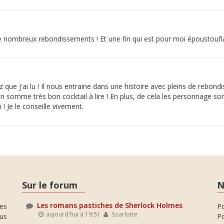
de nombreux rebondissements ! Et une fin qui est pour moi époustoufla
iez que j'ai lu ! Il nous entraine dans une histoire avec pleins de rebo
n somme très bon cocktail à lire ! En plus, de cela les personnage so
 Je le conseille vivement.
Sur le forum
N
Les romans pastiches de Sherlock Holmes
es
P
aujourd'hui à 19:51
Ssarlotte
ous
Po