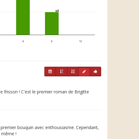
1
1
8
9
10
 frisson ! C'est le premier roman de Brigitte
on premier bouquin avec enthousiasme. Cependant,
de même !