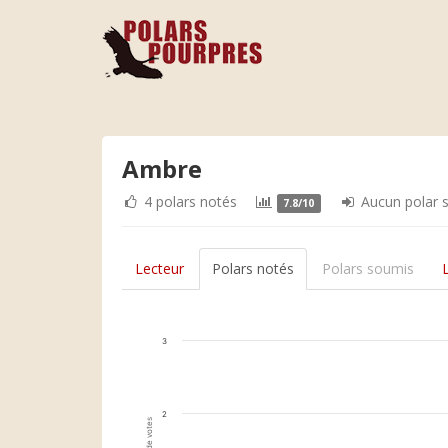
Ambre
4 polars notés
Aucun polar 
7.8/10
Lecteur
Polars notés
Polars soumis
3
2