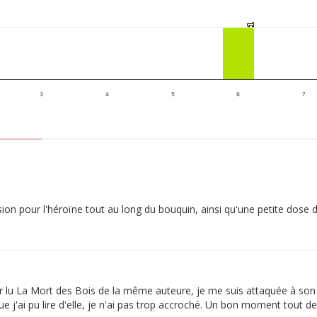
1
1
3
4
5
6
7
n pour l'héroïne tout au long du bouquin, ainsi qu'une petite dose de
oir lu La Mort des Bois de la même auteure, je me suis attaquée à s
que j'ai pu lire d'elle, je n'ai pas trop accroché. Un bon moment tout 