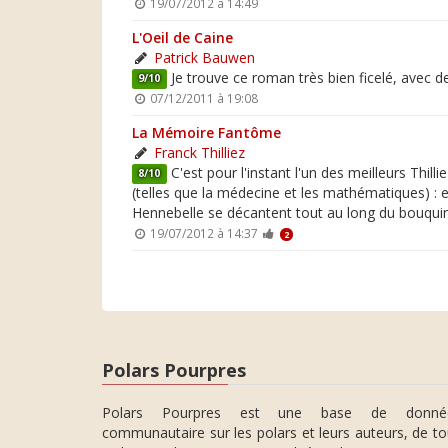
19/07/2012 à 14:49
L'Oeil de Caine
Patrick Bauwen
Je trouve ce roman très bien ficelé, avec 
9/10
07/12/2011 à 19:08
La Mémoire Fantôme
Franck Thilliez
C'est pour l'instant l'un des meilleurs Thill
8/10
(telles que la médecine et les mathématiques) : e
Hennebelle se décantent tout au long du bouquin !
19/07/2012 à 14:37
2
Polars Pourpres
Polars Pourpres est une base de donné
communautaire sur les polars et leurs auteurs, de t