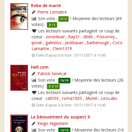
Robe de marié
Pierre Lemaitre
Son vote :
/ Moyenne des lecteurs (69
9/10
votes) :
8/10
Les lecteurs suivants partagent ce coup de
coeur :
zonedead
,
Ray31
,
d0d0
,
PoisonIvy
,
ipouk
,
galeelox
,
jackbauer
,
barberouge
,
Coco
Lamartre
,
Clem1319
Date d'ajout à la liste : 01/11/2017 à 10:45
Hell.com
Patrick Senécal
Son vote :
/ Moyenne des lecteurs (26
10/10
votes) :
8.2/10
Les lecteurs suivants partagent ce coup de
coeur :
cath59
,
roma1005
,
Muriel
,
LeoLabs
Date d'ajout à la liste : 01/11/2017 à 10:45
Le Dévouement du suspect X
Keigo Higashino
Son vote :
/ Moyenne des lecteurs (14
10/10