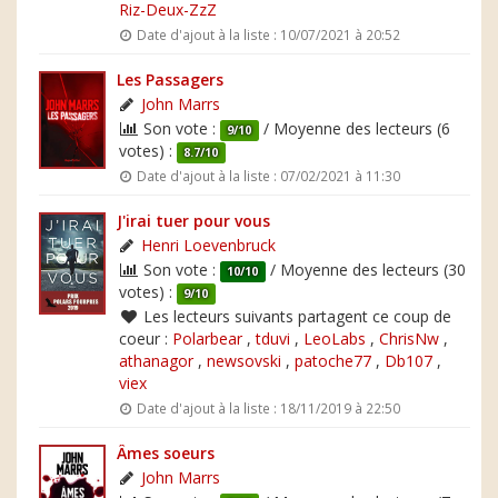
Riz-Deux-ZzZ
Date d'ajout à la liste : 10/07/2021 à 20:52
Les Passagers
John Marrs
Son vote :
/ Moyenne des lecteurs (6
9/10
votes) :
8.7/10
Date d'ajout à la liste : 07/02/2021 à 11:30
J'irai tuer pour vous
Henri Loevenbruck
Son vote :
/ Moyenne des lecteurs (30
10/10
votes) :
9/10
Les lecteurs suivants partagent ce coup de
coeur :
Polarbear
,
tduvi
,
LeoLabs
,
ChrisNw
,
athanagor
,
newsovski
,
patoche77
,
Db107
,
viex
Date d'ajout à la liste : 18/11/2019 à 22:50
Âmes soeurs
John Marrs