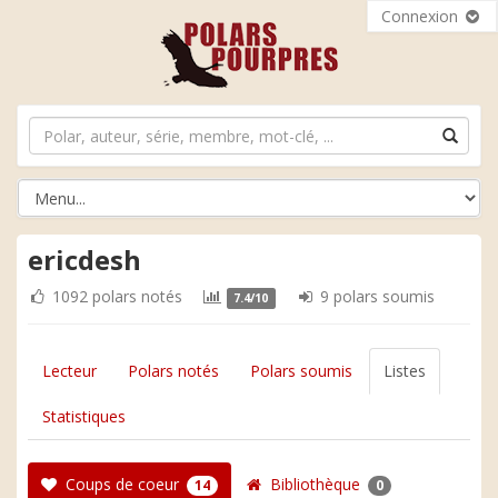
Connexion
ericdesh
1092 polars notés
9 polars soumis
7.4/10
Lecteur
Polars notés
Polars soumis
Listes
Statistiques
Coups de coeur
Bibliothèque
14
0