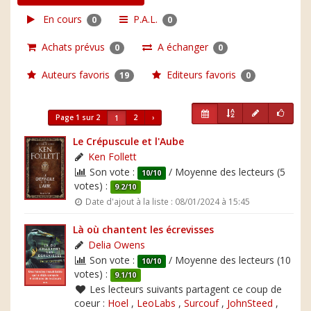
En cours
P.A.L.
0
0
Achats prévus
A échanger
0
0
Auteurs favoris
Editeurs favoris
19
0
Page 1 sur 2
2
›
1
Le Crépuscule et l'Aube
Ken Follett
Son vote :
/ Moyenne des lecteurs (5
10/10
votes) :
9.2/10
Date d'ajout à la liste : 08/01/2024 à 15:45
Là où chantent les écrevisses
Delia Owens
Son vote :
/ Moyenne des lecteurs (10
10/10
votes) :
9.1/10
Les lecteurs suivants partagent ce coup de
coeur :
Hoel
,
LeoLabs
,
Surcouf
,
JohnSteed
,