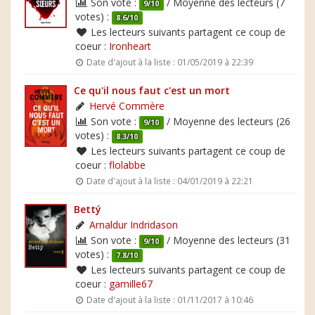
Son vote :
/ Moyenne des lecteurs (7
9/10
votes) :
8.6/10
Les lecteurs suivants partagent ce coup de
coeur :
Ironheart
Date d'ajout à la liste : 01/05/2019 à 22:39
Ce qu'il nous faut c'est un mort
Hervé Commère
Son vote :
/ Moyenne des lecteurs (26
9/10
votes) :
8.3/10
Les lecteurs suivants partagent ce coup de
coeur :
flolabbe
Date d'ajout à la liste : 04/01/2019 à 22:21
Bettý
Arnaldur Indridason
Son vote :
/ Moyenne des lecteurs (31
9/10
votes) :
7.8/10
Les lecteurs suivants partagent ce coup de
coeur :
gamille67
Date d'ajout à la liste : 01/11/2017 à 10:46