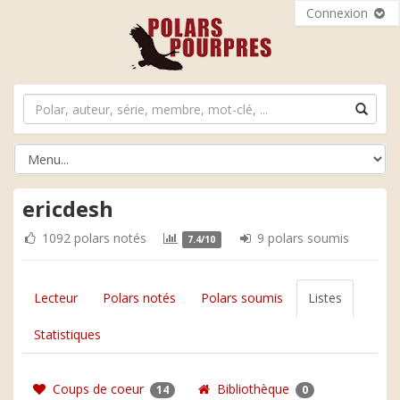
Connexion
ericdesh
1092 polars notés
9 polars soumis
7.4/10
Lecteur
Polars notés
Polars soumis
Listes
Statistiques
Coups de coeur
Bibliothèque
14
0