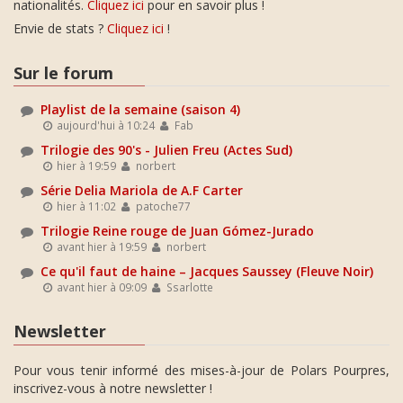
nationalités.
Cliquez ici
pour en savoir plus !
Envie de stats ?
Cliquez ici
!
Sur le forum
Playlist de la semaine (saison 4)
aujourd'hui à 10:24
Fab
Trilogie des 90's - Julien Freu (Actes Sud)
hier à 19:59
norbert
Série Delia Mariola de A.F Carter
hier à 11:02
patoche77
Trilogie Reine rouge de Juan Gómez-Jurado
avant hier à 19:59
norbert
Ce qu'il faut de haine – Jacques Saussey (Fleuve Noir)
avant hier à 09:09
Ssarlotte
Newsletter
Pour vous tenir informé des mises-à-jour de Polars Pourpres,
inscrivez-vous à notre newsletter !