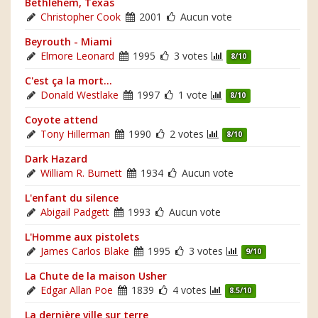
Bethlehem, Texas
Christopher Cook
2001
Aucun vote
Beyrouth - Miami
Elmore Leonard
1995
3 votes
8/10
C'est ça la mort...
Donald Westlake
1997
1 vote
8/10
Coyote attend
Tony Hillerman
1990
2 votes
8/10
Dark Hazard
William R. Burnett
1934
Aucun vote
L'enfant du silence
Abigail Padgett
1993
Aucun vote
L'Homme aux pistolets
James Carlos Blake
1995
3 votes
9/10
La Chute de la maison Usher
Edgar Allan Poe
1839
4 votes
8.5/10
La dernière ville sur terre