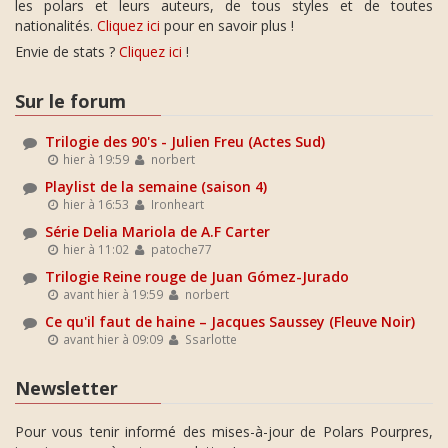
les polars et leurs auteurs, de tous styles et de toutes
nationalités.
Cliquez ici
pour en savoir plus !
Envie de stats ?
Cliquez ici
!
Sur le forum
Trilogie des 90's - Julien Freu (Actes Sud)
hier à 19:59
norbert
Playlist de la semaine (saison 4)
hier à 16:53
Ironheart
Série Delia Mariola de A.F Carter
hier à 11:02
patoche77
Trilogie Reine rouge de Juan Gómez-Jurado
avant hier à 19:59
norbert
Ce qu'il faut de haine – Jacques Saussey (Fleuve Noir)
avant hier à 09:09
Ssarlotte
Newsletter
Pour vous tenir informé des mises-à-jour de Polars Pourpres,