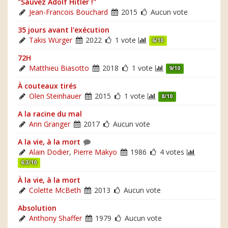
"Sauvez Adolf Hitler !"
Jean-Francois Bouchard
2015
Aucun vote
35 jours avant l'exécution
Takis Würger
2022
1 vote
6/10
72H
Matthieu Biasotto
2018
1 vote
9/10
À couteaux tirés
Olen Steinhauer
2015
1 vote
8/10
A la racine du mal
Ann Granger
2017
Aucun vote
A la vie, à la mort
Alain Dodier
,
Pierre Makyo
1986
4 votes
6.3/10
À la vie, à la mort
Colette McBeth
2013
Aucun vote
Absolution
Anthony Shaffer
1979
Aucun vote