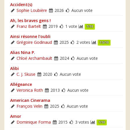
Accident(s)
Sophie Loubière
2026
Aucun vote
Ah, les braves gens !
Franz Bartelt
2019
1 vote
7/10
Ainsi résonne l'oubli
Grégoire Godinaud
2025
2 votes
7.5/10
Alias Nina P.
Chloé Archambault
2024
Aucun vote
Alibi
C. J. Skuse
2020
Aucun vote
Allégeance
Veronica Roth
2013
Aucun vote
American Cinerama
François Velin
2025
Aucun vote
Amor
Dominique Forma
2015
3 votes
7/10