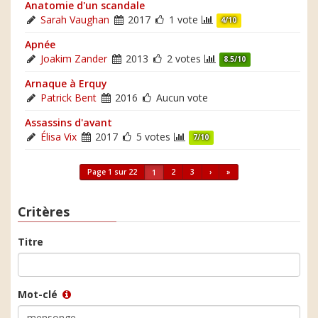
Anatomie d'un scandale
Sarah Vaughan
2017
1 vote
4/10
Apnée
Joakim Zander
2013
2 votes
8.5/10
Arnaque à Erquy
Patrick Bent
2016
Aucun vote
Assassins d'avant
Élisa Vix
2017
5 votes
7/10
Page 1 sur 22
2
3
›
»
1
Critères
Titre
Mot-clé