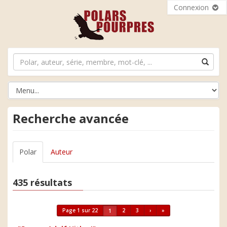
Connexion
Recherche avancée
Polar
Auteur
435 résultats
Page 1 sur 22
2
3
›
»
1