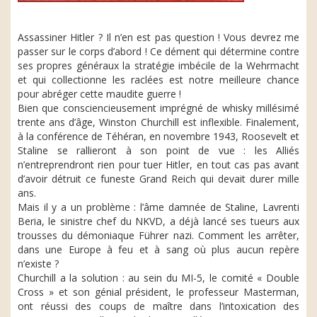
Assassiner Hitler ? Il n’en est pas question ! Vous devrez me
passer sur le corps d’abord ! Ce dément qui détermine contre
ses propres généraux la stratégie imbécile de la Wehrmacht
et qui collectionne les raclées est notre meilleure chance
pour abréger cette maudite guerre !
Bien que consciencieusement imprégné de whisky millésimé
trente ans d’âge, Winston Churchill est inflexible. Finalement,
à la conférence de Téhéran, en novembre 1943, Roosevelt et
Staline se rallieront à son point de vue : les Alliés
n’entreprendront rien pour tuer Hitler, en tout cas pas avant
d’avoir détruit ce funeste Grand Reich qui devait durer mille
ans.
Mais il y a un problème : l’âme damnée de Staline, Lavrenti
Beria, le sinistre chef du NKVD, a déjà lancé ses tueurs aux
trousses du démoniaque Führer nazi. Comment les arrêter,
dans une Europe à feu et à sang où plus aucun repère
n’existe ?
Churchill a la solution : au sein du MI-5, le comité « Double
Cross » et son génial président, le professeur Masterman,
ont réussi des coups de maître dans l’intoxication des