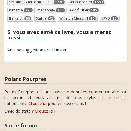
Seconde Guerre mondiale
1730
service secret
1389
nazisme
726
mensonge
435
Adolf Hitler
105
IIIe Reich
66
Staline
45
Winston Churchill
16
NKVD
13
Si vous avez aimé ce livre, vous aimerez
aussi...
Aucune suggestion pour l'instant.
Polars Pourpres
Polars Pourpres est une base de données communautaire sur
les polars et leurs auteurs, de tous styles et de toutes
nationalités.
Cliquez ici
pour en savoir plus !
Envie de stats ?
Cliquez ici
!
Sur le forum