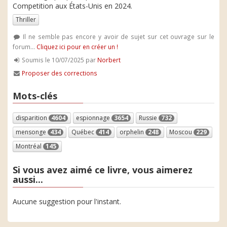
Competition aux États-Unis en 2024.
Thriller
Il ne semble pas encore y avoir de sujet sur cet ouvrage sur le
forum...
Cliquez ici pour en créer un !
Soumis le 10/07/2025 par
Norbert
Proposer des corrections
Mots-clés
disparition
4604
espionnage
3654
Russie
732
mensonge
434
Québec
414
orphelin
248
Moscou
229
Montréal
145
Si vous avez aimé ce livre, vous aimerez
aussi...
Aucune suggestion pour l'instant.