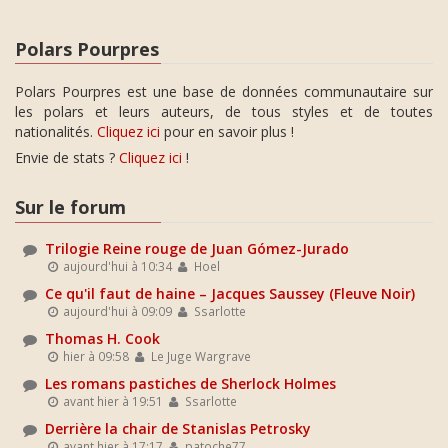
Polars Pourpres
Polars Pourpres est une base de données communautaire sur
les polars et leurs auteurs, de tous styles et de toutes
nationalités.
Cliquez ici
pour en savoir plus !
Envie de stats ?
Cliquez ici
!
Sur le forum
Trilogie Reine rouge de Juan Gómez-Jurado
aujourd'hui à 10:34
Hoel
Ce qu'il faut de haine – Jacques Saussey (Fleuve Noir)
aujourd'hui à 09:09
Ssarlotte
Thomas H. Cook
hier à 09:58
Le Juge Wargrave
Les romans pastiches de Sherlock Holmes
avant hier à 19:51
Ssarlotte
Derrière la chair de Stanislas Petrosky
avant hier à 17:17
patoche77