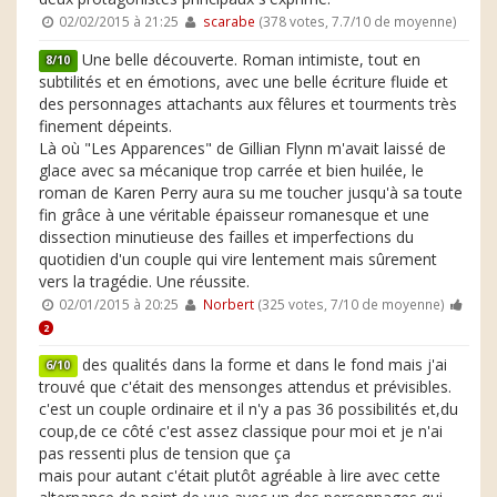
02/02/2015 à 21:25
scarabe
(378 votes, 7.7/10 de moyenne)
Une belle découverte. Roman intimiste, tout en
8/10
subtilités et en émotions, avec une belle écriture fluide et
des personnages attachants aux fêlures et tourments très
finement dépeints.
Là où "Les Apparences" de Gillian Flynn m'avait laissé de
glace avec sa mécanique trop carrée et bien huilée, le
roman de Karen Perry aura su me toucher jusqu'à sa toute
fin grâce à une véritable épaisseur romanesque et une
dissection minutieuse des failles et imperfections du
quotidien d'un couple qui vire lentement mais sûrement
vers la tragédie. Une réussite.
02/01/2015 à 20:25
Norbert
(325 votes, 7/10 de moyenne)
2
des qualités dans la forme et dans le fond mais j'ai
6/10
trouvé que c'était des mensonges attendus et prévisibles.
c'est un couple ordinaire et il n'y a pas 36 possibilités et,du
coup,de ce côté c'est assez classique pour moi et je n'ai
pas ressenti plus de tension que ça
mais pour autant c'était plutôt agréable à lire avec cette