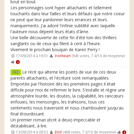
bout en bout.
Les personnages sont hyper attachants et tellement
touchants dans leur failles et leurs défauts que notre coeur
ne peut que leur pardonner leurs errances et leurs
manquements. J'ai adoré l'infinie subtilité avec laquelle
l'auteure nous dépeint leurs états d'âme.
Une belle découverte de cette fin d'été loin des thrillers
sanglants ou de ceux qui filent à cent à l'heure.
Vivement le prochain bouquin de Karen Perry !
17/09/2014 à 16:51
Ironheart
(945 votes, 7.4/10 de moyenne)
2
Le récit qui alterne les points de vue de ces deux
7/10
parents attachants, et l'écriture sont remarquables.
Emportée par l'histoire dés les premières pages il était
difficile pour moi de refermer le livre. S'installe et règne une
atmosphère lourde, les doutes, la culpabilité, les rancœurs
enfouies, les mensonges, les trahisons, tous ces
sentiments nous traversent et nous chamboulent jusqu'au
final étourdissant.
Un premier roman (écrit à deux) impeccable et
déstabilisant, à lire.
13/09/2014 à 09:52
Emil
(468 votes, 7.3/10 de moyenne)
3