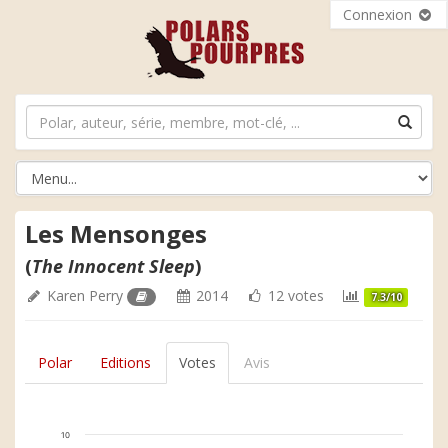
Connexion
Les Mensonges
(
The Innocent Sleep
)
Karen Perry
2014
12 votes
7.3/10
Polar
Editions
Votes
Avis
10