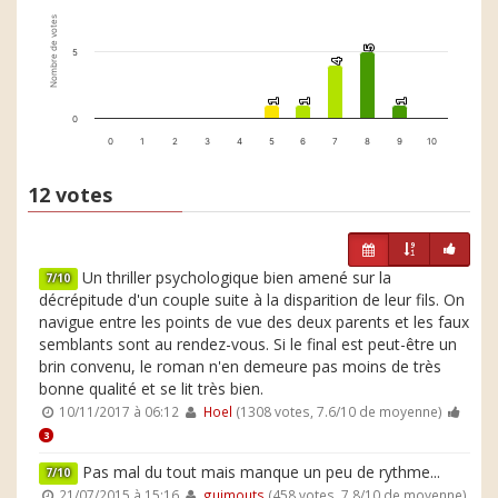
Nombre de votes
5
5
5
4
4
1
1
1
1
1
1
0
0
1
2
3
4
5
6
7
8
9
10
12 votes
Un thriller psychologique bien amené sur la
7/10
décrépitude d'un couple suite à la disparition de leur fils. On
navigue entre les points de vue des deux parents et les faux
semblants sont au rendez-vous. Si le final est peut-être un
brin convenu, le roman n'en demeure pas moins de très
bonne qualité et se lit très bien.
10/11/2017 à 06:12
Hoel
(1308 votes, 7.6/10 de moyenne)
3
Pas mal du tout mais manque un peu de rythme...
7/10
21/07/2015 à 15:16
guimouts
(458 votes, 7.8/10 de moyenne)