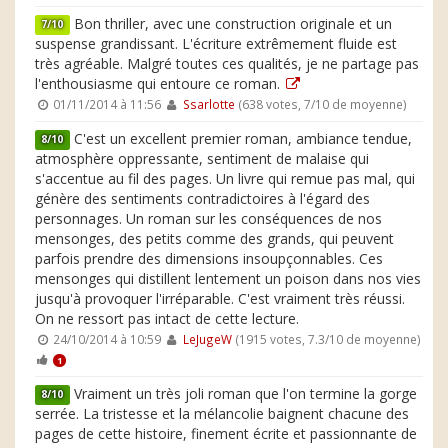
Bon thriller, avec une construction originale et un
7/10
suspense grandissant. L'écriture extrêmement fluide est
très agréable. Malgré toutes ces qualités, je ne partage pas
l'enthousiasme qui entoure ce roman.
01/11/2014 à 11:56
Ssarlotte
(638 votes, 7/10 de moyenne)
C'est un excellent premier roman, ambiance tendue,
8/10
atmosphère oppressante, sentiment de malaise qui
s'accentue au fil des pages. Un livre qui remue pas mal, qui
génère des sentiments contradictoires à l'égard des
personnages. Un roman sur les conséquences de nos
mensonges, des petits comme des grands, qui peuvent
parfois prendre des dimensions insoupçonnables. Ces
mensonges qui distillent lentement un poison dans nos vies
jusqu'à provoquer l'irréparable. C'est vraiment très réussi.
On ne ressort pas intact de cette lecture.
24/10/2014 à 10:59
LeJugeW
(1915 votes, 7.3/10 de moyenne)
1
Vraiment un très joli roman que l'on termine la gorge
8/10
serrée. La tristesse et la mélancolie baignent chacune des
pages de cette histoire, finement écrite et passionnante de