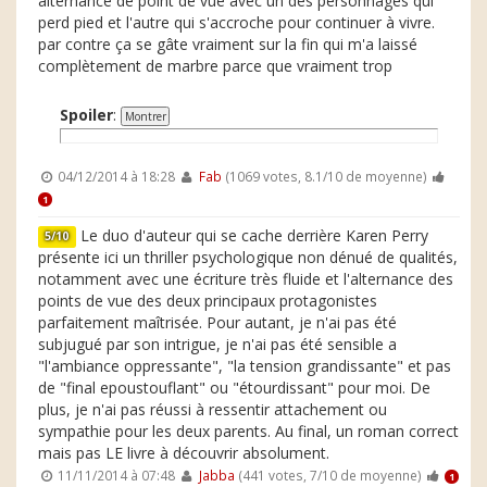
alternance de point de vue avec un des personnages qui
perd pied et l'autre qui s'accroche pour continuer à vivre.
par contre ça se gâte vraiment sur la fin qui m'a laissé
complètement de marbre parce que vraiment trop
Spoiler
:
04/12/2014 à 18:28
Fab
(1069 votes, 8.1/10 de moyenne)
1
Le duo d'auteur qui se cache derrière Karen Perry
5/10
présente ici un thriller psychologique non dénué de qualités,
notamment avec une écriture très fluide et l'alternance des
points de vue des deux principaux protagonistes
parfaitement maîtrisée. Pour autant, je n'ai pas été
subjugué par son intrigue, je n'ai pas été sensible a
"l'ambiance oppressante", "la tension grandissante" et pas
de "final epoustouflant" ou "étourdissant" pour moi. De
plus, je n'ai pas réussi à ressentir attachement ou
sympathie pour les deux parents. Au final, un roman correct
mais pas LE livre à découvrir absolument.
11/11/2014 à 07:48
Jabba
(441 votes, 7/10 de moyenne)
1