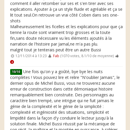
comment il aller retomber sur ses et s'en tirer avec ses
explications. Ajouter à ça un style fluide et agréable et ça se
lit tout seul.On retrouve un vrai côté Coben dans ses one-
shots
Malheureusement les ficelles et les explications pour que ça
tienne la route sont vraiment trop grosses et la toute
fin,sans doute nécessaire vu les éléments ajoutés à la
narration de l'histoire par Jamal,ne m'a pas plu.
malgré tout je tenterais peut être un autre Bussi
12/11/2014 à 13:23
Fab
(1070 votes, 8.1/10 de moyenne)
2
Une fois qu'on y a goûté, bye bye les nuits
10/10
complètes ! Vous pouvez lire et relire "N'oublier Jamais", le
dernier opus de Michel Bussi, vous ne trouverez aucune
erreur de construction dans cette démoniaque histoire
remarquablement bien construite. Des personnages au
caractère bien trempé, une intrigue qui ne fuit jamais le
génie de la complexité et le génie de la simplicité :
complexité et ingéniosité des situations, simplicité et
limpidité dans la façon d'y conduire le lecteur jusqu'à la
solution finale. Michel Bussi réussit par la mécanique de
son récit, la maîtrise et la montée en puissance, à sidérer