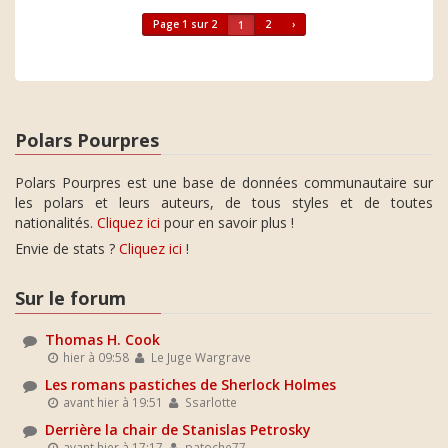
Page 1 sur 2
2
›
1
Polars Pourpres
Polars Pourpres est une base de données communautaire sur
les polars et leurs auteurs, de tous styles et de toutes
nationalités.
Cliquez ici
pour en savoir plus !
Envie de stats ?
Cliquez ici
!
Sur le forum
Thomas H. Cook
hier à 09:58
Le Juge Wargrave
Les romans pastiches de Sherlock Holmes
avant hier à 19:51
Ssarlotte
Derrière la chair de Stanislas Petrosky
avant hier à 17:17
patoche77