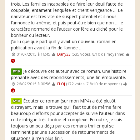
trois. Les familles incapables de faire leur deuil faute de
coupable, entament l’enquête et crient vengeance … Le
narrateur est très vite de suspect potentiel et il nous
l’annonce lui-même, et puis peut-être bien que non … le
caractère normand de l’auteur confère au cliché pour le
bonheur du lecteur.
J’ai lu quelque part qu’il y avait un nouveau roman en
publication avant la fin de l’année …
01/07/2015 à 16:45
Dany33
(535 votes, 8/10 de moyenne)
1
Je découvre cet auteur avec ce roman. Une histoire
8/10
prenante avec des rebondissements, une fin émouvante.
26/02/2015 à 00:56
ELOJ
(172 votes, 7.8/10 de moyenne)
2
Écouter ce roman (sur mon MP4) a été plutôt
6/10
distrayant, mais je trouve qu'il faut tout de même faire
beaucoup d'efforts pour accepter de suivre l'auteur dans
cette intrigue trės tordue et complexe. En outre, je suis
toujours un peu déçu par ces romans thriller qui se
terminent par une succession de retournements de
situations à n'en plus finir.