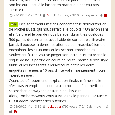
son lecteur jusqu'à le laisser en manque. Chapeau bas
l'artiste !
28/10/2014 à 12:31
Mic
(117 votes, 7.3/10 de moyenne)
2
Des sentiments mitigés concernant le dernier thriller
7/10
de Michel Bussi, qui nous refait là le coup d' " Un avion sans
elle "; il prend le pari de nous balader durant les quelques
500 pages du roman et avec l'aide de son double littéraire
Jamal, il pousse la démonstration de son machiavélisme en
enchaînant les situations et les scénarii improbables...
Seulement à trop vouloir piéger son lecteur, Bussi prend le
risque de nous perdre en cours de route, même si son style
fluide et les incessants allers-retours entre les deux
enquêtes menées à 10 ans d'intervalle maintiennent notre
intérêt en éveil.
Quant au dénouement, l'explication finale, même si elle
n'est pas exempte de toute vraisemblance, à le mérite de
raccrocher les wagons délirants de l'histoire...
Alors, tomberez-vous vous aussi dans le panneau ?? Michel
Bussi adore raconter des histoires...
22/09/2014 à 13:36
jackbauer
(797 votes, 7.2/10 de moyenne)
5