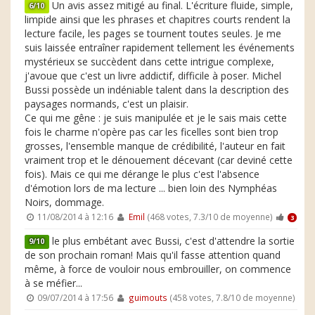
Un avis assez mitigé au final. L'écriture fluide, simple,
6/10
limpide ainsi que les phrases et chapitres courts rendent la
lecture facile, les pages se tournent toutes seules. Je me
suis laissée entraîner rapidement tellement les événements
mystérieux se succèdent dans cette intrigue complexe,
j'avoue que c'est un livre addictif, difficile à poser. Michel
Bussi possède un indéniable talent dans la description des
paysages normands, c'est un plaisir.
Ce qui me gêne : je suis manipulée et je le sais mais cette
fois le charme n'opère pas car les ficelles sont bien trop
grosses, l'ensemble manque de crédibilité, l'auteur en fait
vraiment trop et le dénouement décevant (car deviné cette
fois). Mais ce qui me dérange le plus c'est l'absence
d'émotion lors de ma lecture ... bien loin des Nymphéas
Noirs, dommage.
11/08/2014 à 12:16
Emil
(468 votes, 7.3/10 de moyenne)
3
le plus embétant avec Bussi, c'est d'attendre la sortie
9/10
de son prochain roman! Mais qu'il fasse attention quand
même, à force de vouloir nous embrouiller, on commence
à se méfier...
09/07/2014 à 17:56
guimouts
(458 votes, 7.8/10 de moyenne)