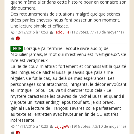
quand même aller dans cette histoire pour en connaitre son
dénouement.
Des retournements de situations malgré quelque scènes
tirées par les cheveux nous font passer un bon moment.
Une lecture simple et efficace.
12/12/2015 à 10:53
ladouille
(112 votes, 7.1/10 de moyenne)
3
Lorsque j'ai terminé l'écoute (livre audio) de
10/10
N'oublier jamais, le mot qui m'est venu est "vertigineux". Ce
livre est vertigineux.
La 4e de couv' m'attirait fortement et connaissant la qualité
des intrigues de Michel Bussi je savais que j'allais me
régaler. Ce fut le cas, au-delà de mes espérances. Les
personnages sont attachants, intrigants, le décor envoûtant
et l'intrigue... pfiou ! Où va t-il chercher tout cela ? Le
mystère caractérise les œuvres de Michel Bussi et quand il
y ajoute un "twist ending" époustouflant, je dis bravo,
génial ! La lecture de François Tavares colle parfaitement
au texte et l'entretien avec l'auteur en fin de CD est très
intéressante.
11/11/2015 à 10:23
LeJugeW
(1916 votes, 7.3/10 de moyenne)
4