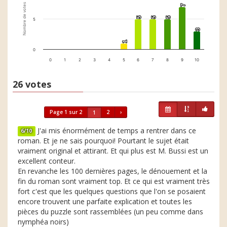
Nombre de votes
7
7
5
5
5
5
5
5
5
3
3
1
1
0
0
1
2
3
4
5
6
7
8
9
10
26 votes
Page 1 sur 2
2
›
1
J'ai mis énormément de temps a rentrer dans ce
6/10
roman. Et je ne sais pourquoi! Pourtant le sujet était
vraiment original et attirant. Et qui plus est M. Bussi est un
excellent conteur.
En revanche les 100 dernières pages, le dénouement et la
fin du roman sont vraiment top. Et ce qui est vraiment très
fort c'est que les quelques questions que l'on se posaient
encore trouvent une parfaite explication et toutes les
pièces du puzzle sont rassemblées (un peu comme dans
nymphéa noirs)