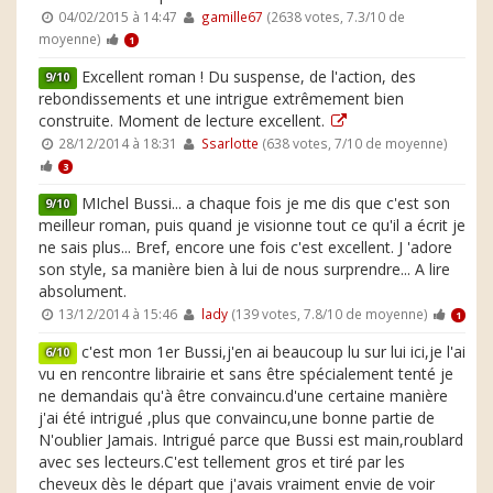
04/02/2015 à 14:47
gamille67
(2638 votes, 7.3/10 de
moyenne)
1
Excellent roman ! Du suspense, de l'action, des
9/10
rebondissements et une intrigue extrêmement bien
construite. Moment de lecture excellent.
28/12/2014 à 18:31
Ssarlotte
(638 votes, 7/10 de moyenne)
3
MIchel Bussi... a chaque fois je me dis que c'est son
9/10
meilleur roman, puis quand je visionne tout ce qu'il a écrit je
ne sais plus... Bref, encore une fois c'est excellent. J 'adore
son style, sa manière bien à lui de nous surprendre... A lire
absolument.
13/12/2014 à 15:46
lady
(139 votes, 7.8/10 de moyenne)
1
c'est mon 1er Bussi,j'en ai beaucoup lu sur lui ici,je l'ai
6/10
vu en rencontre librairie et sans être spécialement tenté je
ne demandais qu'à être convaincu.d'une certaine manière
j'ai été intrigué ,plus que convaincu,une bonne partie de
N'oublier Jamais. Intrigué parce que Bussi est main,roublard
avec ses lecteurs.C'est tellement gros et tiré par les
cheveux dès le départ que j'avais vraiment envie de voir