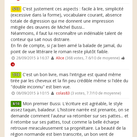
C'est justement ces aspects : facile à lire, simplicité
5/10
(excessive dans la forme), vocabulaire courant, absence
totale de digression qui me donnent une impression
mitigée des œuvres de Michel Bussi...
Néanmoins, il faut lui reconnaître un indéniable talent de
conteur qui sait nous distraire.
En fin de compte, si j'ai bien aimé la balade de Jamal, du
point de vue littéraire le roman reste plutôt faible.
28/09/2015 à 16:37
Alice
(368 votes, 7.6/10 de moyenne)
4
C'est un bon livre, mais l'intrigue est quand même
7/10
tirée par les cheveux et la fin peu crédible même si l'idée du
"double inconnu" est bien vue.
08/09/2015 à 10:15
colas83
(3 votes, 7.7/10 de moyenne)
Mon premier Bussi. L'écriture est agréable, le style
8/10
assez taquin, baladeur. L'histoire narrée est prenante, on se
demande comment l'auteur va retomber sur ses pattes... et
il retombe sur ses pattes, tout comme la belle écharpe
retrouve miraculeusement sa propriétaire. La beauté de la
région normande est bien transcrite, un bon vent de