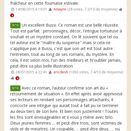
fraîcheur en cette fournaise estivale.
14/08/2015 à 19:01
Anwynn
(28 votes, 7.2/10 de moyenne)
4
Un excellent Bussi. Ce roman est une belle réussite.
9/10
Tout est parfait : personnages, décor, l'intrigue tortueuse à
souhait et un mystère constant. On lit souvent que tel ou
tel auteur est le "maître du suspense" mais si cela ne
s'applique pas à Bussi, c'est que son art est tout autre :
l'entretien, tout au long de ses romans, du mystère. En
cela, il est selon moi, l'un des meilleurs et N'oublier jamais,
peut-être sa plus belle illustration.
28/07/2015 à 22:41
ericdesh
(1092 votes, 7.4/10 de moyenne)
4
Avec ce roman, l’auteur confirme son art du «
8/10
retournement de situation ». En effet après avoir apprivoisé
ses lecteurs en rendant ses personnages attachants, il
concocte une intrigue qui aurait tout à fait pu se terminer
au deux-tiers de son livre. Et bien non justement ! Toutes
les fins sont envisageables et il vous y mène avec brio.
Deux jeunes femmes … et peut-être trois, sont victimes de
viols et de meurtres. Un coupable, … peut-être deux, … ou