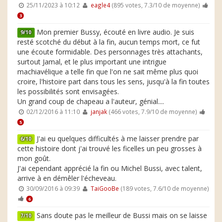
25/11/2023 à 10:12
eagle4
(895 votes, 7.3/10 de moyenne)
3
Mon premier Bussy, écouté en livre audio. Je suis
9/10
resté scotché du début à la fin, aucun temps mort, ce fut
une écoute formidable. Des personnages très attachants,
surtout Jamal, et le plus important une intrigue
machiavélique a telle fin que l'on ne sait même plus quoi
croire, l'histoire part dans tous les sens, jusqu'à la fin toutes
les possibilités sont envisagées.
Un grand coup de chapeau a l'auteur, génial....
02/12/2016 à 11:10
janjak
(466 votes, 7.9/10 de moyenne)
5
J'ai eu quelques difficultés à me laisser prendre par
6/10
cette histoire dont j'ai trouvé les ficelles un peu grosses à
mon goût.
J'ai cependant apprécié la fin ou Michel Bussi, avec talent,
arrive à en démêler l'écheveau.
30/09/2016 à 09:39
TaiGooBe
(189 votes, 7.6/10 de moyenne)
6
Sans doute pas le meilleur de Bussi mais on se laisse
7/10