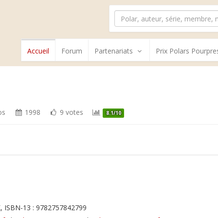
Accueil
Forum
Partenariats
Prix Polars Pourpre
os
1998
9 votes
8.1/10
, ISBN-13 : 9782757842799