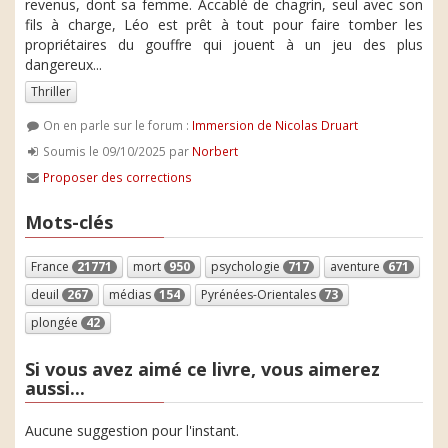
revenus, dont sa femme. Accablé de chagrin, seul avec son
fils à charge, Léo est prêt à tout pour faire tomber les
propriétaires du gouffre qui jouent à un jeu des plus
dangereux...
Thriller
On en parle sur le forum :
Immersion de Nicolas Druart
Soumis le 09/10/2025 par
Norbert
Proposer des corrections
Mots-clés
France
21771
mort
950
psychologie
717
aventure
671
deuil
267
médias
154
Pyrénées-Orientales
73
plongée
42
Si vous avez aimé ce livre, vous aimerez
aussi...
Aucune suggestion pour l'instant.