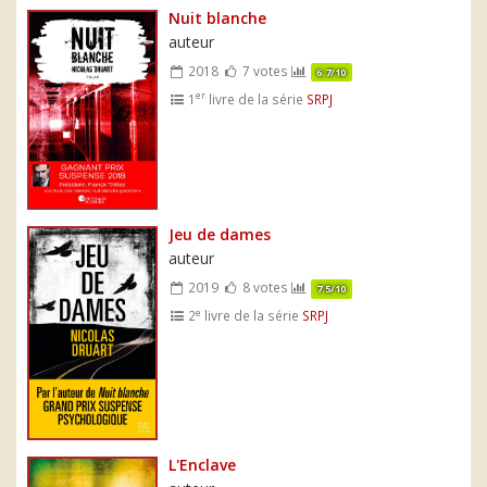
Nuit blanche
auteur
2018
7 votes
6.7/10
er
1
livre de la série
SRPJ
Jeu de dames
auteur
2019
8 votes
7.5/10
e
2
livre de la série
SRPJ
L'Enclave