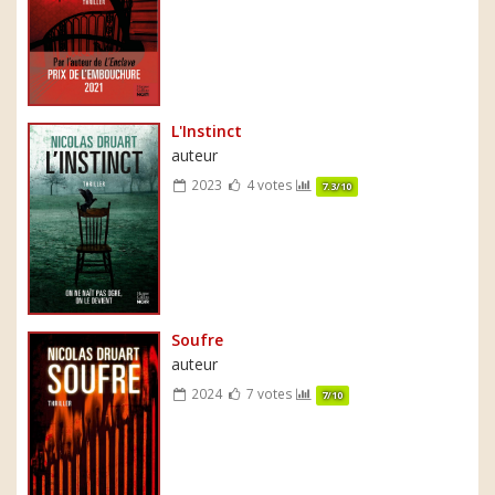
L'Instinct
auteur
2023
4 votes
7.3/10
Soufre
auteur
2024
7 votes
7/10