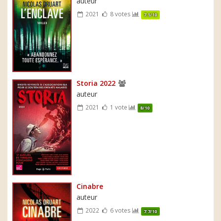
auteur
2021
8 votes
7.1/10
Storia 2022
auteur
2021
1 vote
8/10
Cinabre
auteur
2022
6 votes
7.7/10