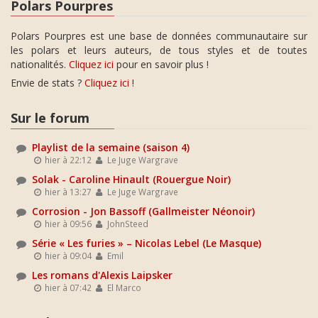
Polars Pourpres
Polars Pourpres est une base de données communautaire sur
les polars et leurs auteurs, de tous styles et de toutes
nationalités.
Cliquez ici
pour en savoir plus !
Envie de stats ?
Cliquez ici
!
Sur le forum
Playlist de la semaine (saison 4)
hier à 22:12
Le Juge Wargrave
Solak - Caroline Hinault (Rouergue Noir)
hier à 13:27
Le Juge Wargrave
Corrosion - Jon Bassoff (Gallmeister Néonoir)
hier à 09:56
JohnSteed
Série « Les furies » – Nicolas Lebel (Le Masque)
hier à 09:04
Emil
Les romans d'Alexis Laipsker
hier à 07:42
El Marco