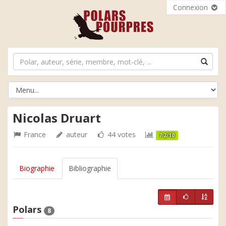
Connexion
Nicolas Druart
France
auteur
44 votes
7.2/10
Biographie
Bibliographie
Polars
8