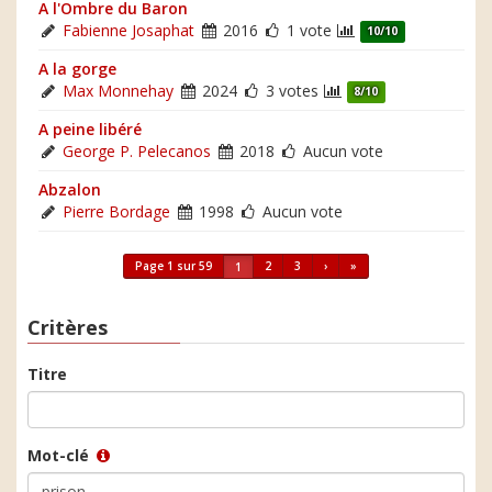
A l'Ombre du Baron
Fabienne Josaphat
2016
1 vote
10/10
A la gorge
Max Monnehay
2024
3 votes
8/10
A peine libéré
George P. Pelecanos
2018
Aucun vote
Abzalon
Pierre Bordage
1998
Aucun vote
Page 1 sur 59
2
3
›
»
1
Critères
Titre
Mot-clé