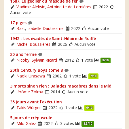
1687. Le geôlier du masque de fer
Vladimir Aleksic
,
Antoinette de Lornières
2022
Aucun vote
17 piges
Bast
,
Isabelle Dautresme
2022
Aucun vote
1942 - Les évadés de Saint-Hilaire de Roiffé
Michel Boussières
2026
Aucun vote
20 ans ferme
Nicoby
,
Sylvain Ricard
2012
1 vote
8/10
20th Century Boys tome 8
Naoki Urasawa
2002
1 vote
7/10
3 morts sinon rien : Balades macabres dans le Midi
Jérôme Zolma
2014
Aucun vote
35 jours avant l'exécution
Takis Würger
2022
1 vote
6/10
5 jours de crépuscule
Milo Galez
2022
3 votes
8.3/10