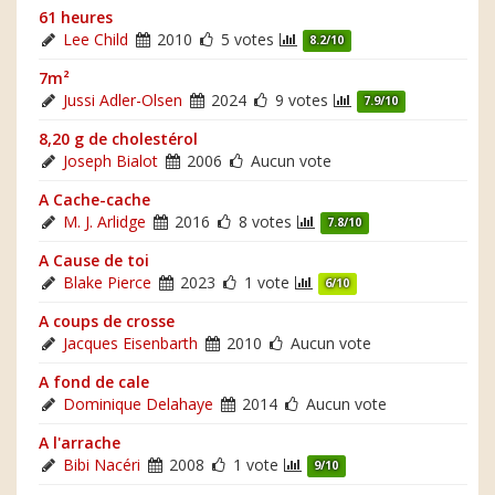
61 heures
Lee Child
2010
5 votes
8.2/10
7m²
Jussi Adler-Olsen
2024
9 votes
7.9/10
8,20 g de cholestérol
Joseph Bialot
2006
Aucun vote
A Cache-cache
M. J. Arlidge
2016
8 votes
7.8/10
A Cause de toi
Blake Pierce
2023
1 vote
6/10
A coups de crosse
Jacques Eisenbarth
2010
Aucun vote
A fond de cale
Dominique Delahaye
2014
Aucun vote
A l'arrache
Bibi Nacéri
2008
1 vote
9/10