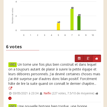
4
3
3
Nombre de votes
2
2
2
1
1
0
0
1
2
3
4
5
6
7
8
9
10
6 votes
Un tome une fois plus bien construit et dans lequel
7/10
on a toujours autant de plaisir à suivre la petite équipe et
leurs déboires personnels. J'ai deviné certaines choses mais
j'ai été surprise par d'autres donc bilan positif. Forcément
hâte de lire la suite quand on connaît le dernier chapitre...
03/05/2021 à 23:34
Nelfe
(227 votes, 7.5/10 de moyenne)
1
Une nouvelle histoire bien tordue, une bonne
7/10