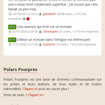
une n ieme mort totalement superflue : j'ai trouvé que cela
faisait un peu trop.
23/10/2014 à 18:52
gamille67
(2638 votes, 7.3/10 de
moyenne)
1
Une auteure qui écrit sur un écrivain
8/10
01/01/2024 à 00:36
Christophe
(37 votes, 7.7/10 de moyenne)
Utiliser un écrivain dans l'intrigue est intéressant
8/10
11/12/2022 à 21:06
Dexter33
(15 votes, 7.3/10 de moyenne)
Polars Pourpres
Polars Pourpres est une base de données communautaire sur
les polars et leurs auteurs, de tous styles et de toutes
nationalités.
Cliquez ici
pour en savoir plus !
Envie de stats ?
Cliquez ici
!