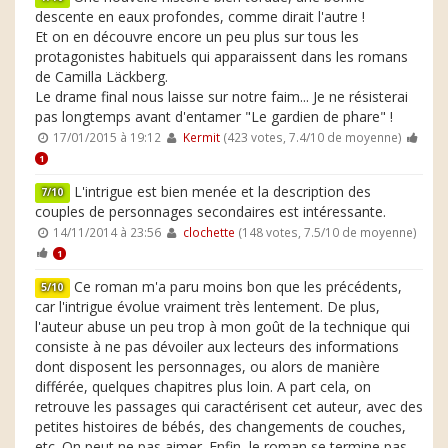
descente en eaux profondes, comme dirait l'autre !
Et on en découvre encore un peu plus sur tous les
protagonistes habituels qui apparaissent dans les romans
de Camilla Läckberg.
Le drame final nous laisse sur notre faim... Je ne résisterai
pas longtemps avant d'entamer "Le gardien de phare" !
17/01/2015 à 19:12
Kermit
(423 votes, 7.4/10 de moyenne)
1
L'intrigue est bien menée et la description des
7/10
couples de personnages secondaires est intéressante.
14/11/2014 à 23:56
clochette
(148 votes, 7.5/10 de moyenne)
1
Ce roman m'a paru moins bon que les précédents,
5/10
car l'intrigue évolue vraiment très lentement. De plus,
l'auteur abuse un peu trop à mon goût de la technique qui
consiste à ne pas dévoiler aux lecteurs des informations
dont disposent les personnages, ou alors de manière
différée, quelques chapitres plus loin. A part cela, on
retrouve les passages qui caractérisent cet auteur, avec des
petites histoires de bébés, des changements de couches,
etc. On peut ne pas aimer. Enfin, le roman se termine pas