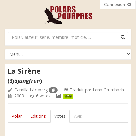
Connexion
La Sirène
(
Sjöjungfrun
)
Camilla Läckberg
Traduit par
Lena Grumbach
2008
6 votes
7/10
Polar
Editions
Votes
Avis