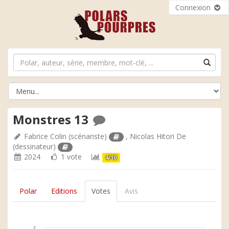
Connexion
Monstres 13
Fabrice Colin
(scénariste)
,
Nicolas Hitori De
(dessinateur)
2024
1 vote
4/10
Polar
Editions
Votes
Avis
2