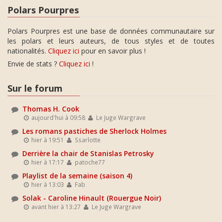
Polars Pourpres
Polars Pourpres est une base de données communautaire sur
les polars et leurs auteurs, de tous styles et de toutes
nationalités.
Cliquez ici
pour en savoir plus !
Envie de stats ?
Cliquez ici
!
Sur le forum
Thomas H. Cook
aujourd'hui à 09:58
Le Juge Wargrave
Les romans pastiches de Sherlock Holmes
hier à 19:51
Ssarlotte
Derrière la chair de Stanislas Petrosky
hier à 17:17
patoche77
Playlist de la semaine (saison 4)
hier à 13:03
Fab
Solak - Caroline Hinault (Rouergue Noir)
avant hier à 13:27
Le Juge Wargrave