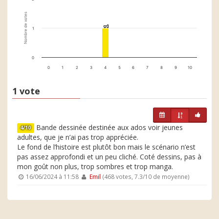
Nombre de votes
1
1
1
0
0
1
2
3
4
5
6
7
8
9
10
1 vote
Bande dessinée destinée aux ados voir jeunes
4/10
adultes, que je n’ai pas trop appréciée.
Le fond de l’histoire est plutôt bon mais le scénario n’est
pas assez approfondi et un peu cliché. Coté dessins, pas à
mon goût non plus, trop sombres et trop manga.
16/06/2024 à 11:58
Emil
(468 votes, 7.3/10 de moyenne)