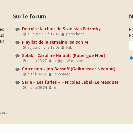
Sur le forum
N
Derrière la chair de Stanislas Petrosky
es
P
aujourd'hui à 17:17
patoche77
ous
Po
en
Playlist de la semaine (saison 4)
aujourd'hui à 13:03
Fab
Solak - Caroline Hinault (Rouergue Noir)
hier à 13:27
Le Juge Wargrave
Corrosion - Jon Bassoff (Gallmeister Néonoir)
hier à 09:56
JohnSteed
Série « Les furies » – Nicolas Lebel (Le Masque)
hier à 09:04
Emil
vés.